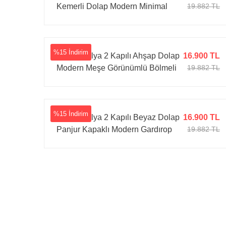
Kemerli Dolap Modern Minimal
19.882 TL
Gardırop
%15 İndirim
Tarz Mobilya 2 Kapılı Ahşap Dolap
16.900 TL
Modern Meşe Görünümlü Bölmeli
19.882 TL
Gardırop
%15 İndirim
Tarz Mobilya 2 Kapılı Beyaz Dolap
16.900 TL
Panjur Kapaklı Modern Gardırop
19.882 TL
Şık Tasarım