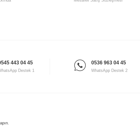
kkında
Mesafeli Satış Sözleşmesi
0545 443 04 45
0536 963 04 45
WhatsApp Destek 1
WhatsApp Destek 2
yapın.