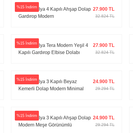
%15 İndirim
Tarz Mobilya 4 Kapılı Ahşap Dolap
27.900 TL
Gardırop Modern
32.824 TL
%15 İndirim
Tarz Mobilya Tera Modern Yeşil 4
27.900 TL
Kapılı Gardırop Elbise Dolabı
32.824 TL
Geniş Kıyafet Dolabı
%15 İndirim
Tarz Mobilya 3 Kapılı Beyaz
24.900 TL
Kemerli Dolap Modern Minimal
29.294 TL
%15 İndirim
Tarz Mobilya 3 Kapılı Ahşap Dolap
24.900 TL
Modern Meşe Görünümlü
29.294 TL