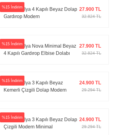
%15 İndirim
Tarz Mobilya 4 Kapılı Beyaz Dolap
27.900 TL
Gardırop Modern
32.824 TL
%15 İndirim
Tarz Mobilya Nova Minimal Beyaz
27.900 TL
4 Kapılı Gardırop Elbise Dolabı
32.824 TL
Modern Geniş Kıyafet Dolabı
%15 İndirim
Tarz Mobilya 3 Kapılı Beyaz
24.900 TL
Kemerli Çizgili Dolap Modern
29.294 TL
%15 İndirim
Tarz Mobilya 3 Kapılı Beyaz Dolap
24.900 TL
Çizgili Modern Minimal
29.294 TL