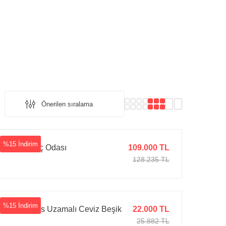
%15 İndirim
Enki Genç Odası
109.000 TL
128.235 TL
%15 İndirim
Ayata Plus Uzamalı Ceviz Beşik
22.000 TL
25.882 TL