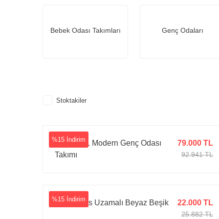
Bebek Odası Takımları
Genç Odaları
Stoktakiler
%15 İndirim
Formula 1 Modern Genç Odası
79.000 TL
Takımı
92.941 TL
%15 İndirim
Ayata Plus Uzamalı Beyaz Beşik
22.000 TL
25.882 TL