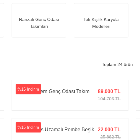
Ranzalı Genç Odası
Tek Kişilik Karyola
Takımları
Modelleri
Toplam 24 ürün
%15 İndirim
Suzi Modern Genç Odası Takımı
89.000 TL
104.706 TL
%15 İndirim
Ayata Plus Uzamalı Pembe Beşik
22.000 TL
25.882 TL