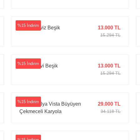
%15 İndirim
Ayata Ceviz Beşik
13.000 TL
15.294 TL
%15 İndirim
Ayata Mavi Beşik
13.000 TL
15.294 TL
%15 İndirim
Tarz Mobilya Vista Büyüyen
29.000 TL
Çekmeceli Karyola
34.118 TL
%15 İndirim