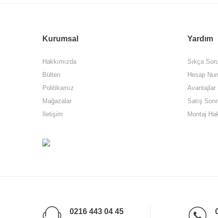
Kurumsal
Yardım
Hakkımızda
Sıkça Soru
Bülten
Hesap Num
Politikamız
Avantajlar
Mağazalar
Satış Sonr
İletişim
Montaj Ha
0216 443 04 45