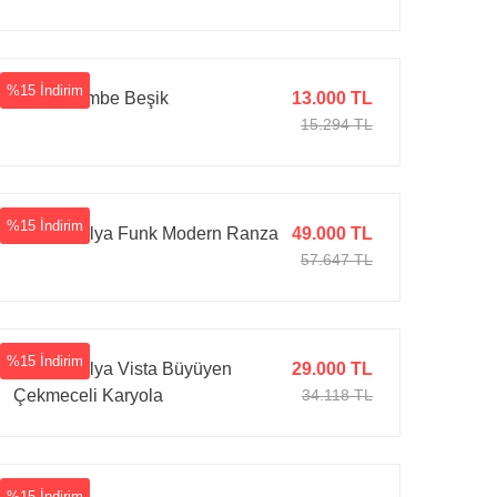
%15 İndirim
Ayata Pembe Beşik
13.000 TL
15.294 TL
%15 İndirim
Tarz Mobilya Funk Modern Ranza
49.000 TL
57.647 TL
%15 İndirim
Tarz Mobilya Vista Büyüyen
29.000 TL
Çekmeceli Karyola
34.118 TL
%15 İndirim