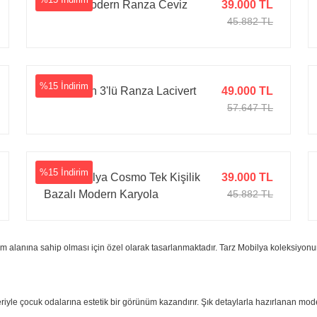
Mango Modern Ranza Ceviz
39.000 TL
45.882 TL
%15 İndirim
Lil Modern 3'lü Ranza Lacivert
49.000 TL
57.647 TL
%15 İndirim
Tarz Mobilya Cosmo Tek Kişilik
39.000 TL
Bazalı Modern Karyola
45.882 TL
şam alanına sahip olması için özel olarak tasarlanmaktadır. Tarz Mobilya koleksiyonu
riyle çocuk odalarına estetik bir görünüm kazandırır. Şık detaylarla hazırlanan mod