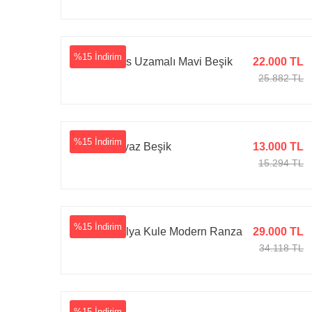
%15 İndirim
Ayata Plus Uzamalı Mavi Beşik
22.000 TL
25.882 TL
%15 İndirim
Ayata Beyaz Beşik
13.000 TL
15.294 TL
%15 İndirim
Tarz Mobilya Kule Modern Ranza
29.000 TL
34.118 TL
%15 İndirim