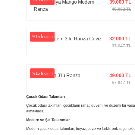
Tarz Mobilya Mango Modern
39.000 TL
Ranza
45.882 TL
%15 İndirim
Lunar Modern 3 lü Ranza Ceviz
32.000 TL
37.647 TL
%15 İndirim
Lil Modern 3'lü Ranza
49.000 TL
57.647 TL
Çocuk Odası Takımları
Çocuk odası takımları, çocukların rahat, güvenli ve düzenli bir ya
almaktadır.
Modern ve Şık Tasarımlar
Modern çocuk odası takımları; beyaz, ceviz ve farklı renk seçenekle