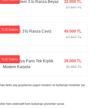
Lunar Modern 3 lü Ranza Beyaz
32.000 TL
37.647 TL
%15 İndirim
Lil Modern 3'lü Ranza Ceviz
49.000 TL
57.647 TL
%15 İndirim
Tarz Mobilya Paris Tek Kişilik
39.000 TL
Modern Karyola
45.882 TL
nda farklı yaş gruplarına uygun modern ve kullanışlı modeller yer
eller hem dekoratif hem kullanışlı çözümler sunar.