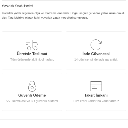
Yuvarlak Yatak Seçimi
Yuvarlak yatak seçerken ölçü ve malzeme önemlidir. Doğru seçilen yuvarlak yatak uzun ömürlü
olur. Tarz Mobilya olarak farklı yuvarlak yatak modelleri sunuyoruz.
Ücretsiz Teslimat
İade Güvencesi
Tüm ürünlerde alt limit olmadan.
14 gün içerisinde iade garantisi.
Güvenli Ödeme
Taksit İmkanı
SSL sertifikası ve 3D güvenlik sistemi.
Tüm kredi kartlarına vade farksız