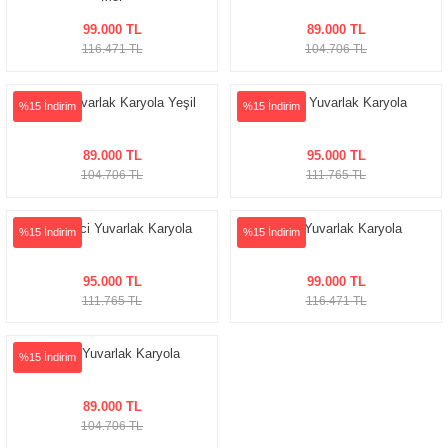
99.000 TL
89.000 TL
delleri
116.471 TL
104.706 TL
rjerler
Çağın Yuvarlak Karyola Yeşil
Similer Yuvarlak Karyola
%15 İndirim
%15 İndirim
oltuk Modelleri
89.000 TL
95.000 TL
104.706 TL
111.765 TL
Siyah İnci Yuvarlak Karyola
Narin Yuvarlak Karyola
%15 İndirim
%15 İndirim
95.000 TL
99.000 TL
111.765 TL
116.471 TL
Çağın Yuvarlak Karyola
%15 İndirim
89.000 TL
104.706 TL