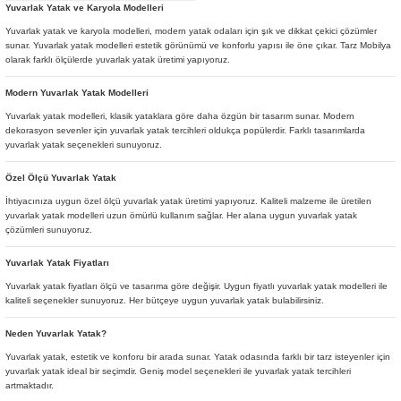
Yuvarlak Yatak ve Karyola Modelleri
Yuvarlak yatak ve karyola modelleri, modern yatak odaları için şık ve dikkat çekici çözümler
sunar. Yuvarlak yatak modelleri estetik görünümü ve konforlu yapısı ile öne çıkar. Tarz Mobilya
olarak farklı ölçülerde yuvarlak yatak üretimi yapıyoruz.
Modern Yuvarlak Yatak Modelleri
Yuvarlak yatak modelleri, klasik yataklara göre daha özgün bir tasarım sunar. Modern
dekorasyon sevenler için yuvarlak yatak tercihleri oldukça popülerdir. Farklı tasarımlarda
yuvarlak yatak seçenekleri sunuyoruz.
Özel Ölçü Yuvarlak Yatak
İhtiyacınıza uygun özel ölçü yuvarlak yatak üretimi yapıyoruz. Kaliteli malzeme ile üretilen
yuvarlak yatak modelleri uzun ömürlü kullanım sağlar. Her alana uygun yuvarlak yatak
çözümleri sunuyoruz.
Yuvarlak Yatak Fiyatları
Yuvarlak yatak fiyatları ölçü ve tasarıma göre değişir. Uygun fiyatlı yuvarlak yatak modelleri ile
kaliteli seçenekler sunuyoruz. Her bütçeye uygun yuvarlak yatak bulabilirsiniz.
Neden Yuvarlak Yatak?
Yuvarlak yatak, estetik ve konforu bir arada sunar. Yatak odasında farklı bir tarz isteyenler için
yuvarlak yatak ideal bir seçimdir. Geniş model seçenekleri ile yuvarlak yatak tercihleri
artmaktadır.