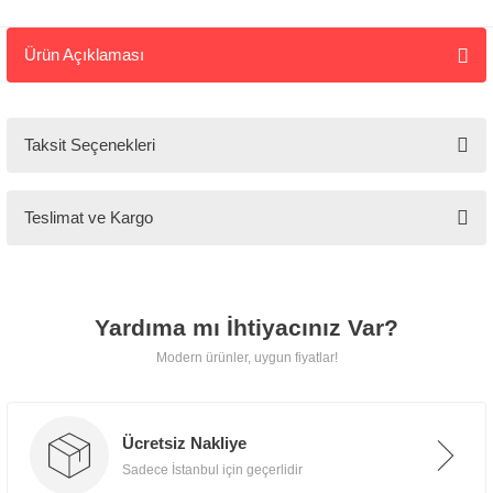
Ürün Açıklaması
Tarz
Mobilya
Taksit Seçenekleri
🚚
Kargo ve
Teslimat ve Kargo
Teslimat
Tarz Mobilya, tüm ürünlerini
Yardıma mı İhtiyacınız Var?
özenle paketleyerek
kapınıza
Modern ürünler, uygun fiyatlar!
kadar güvenle teslim eder.
Ücretsiz Nakliye
📍 İstanbul İçi
Sadece İstanbul için geçerlidir