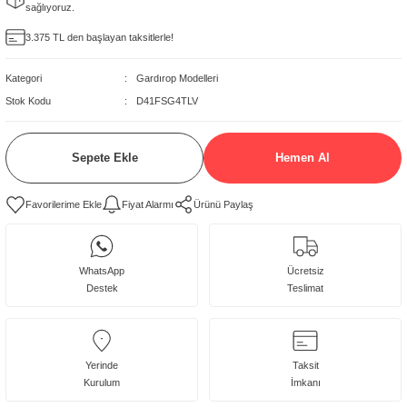
sağlıyoruz.
delleri
3.375 TL den başlayan taksitlerle!
rjerler
Kategori
Gardırop Modelleri
Stok Kodu
D41FSG4TLV
oltuk Modelleri
Sepete Ekle
Hemen Al
Fiyat Alarmı
Ürünü Paylaş
WhatsApp
Ücretsiz
Destek
Teslimat
Yerinde
Taksit
Kurulum
İmkanı