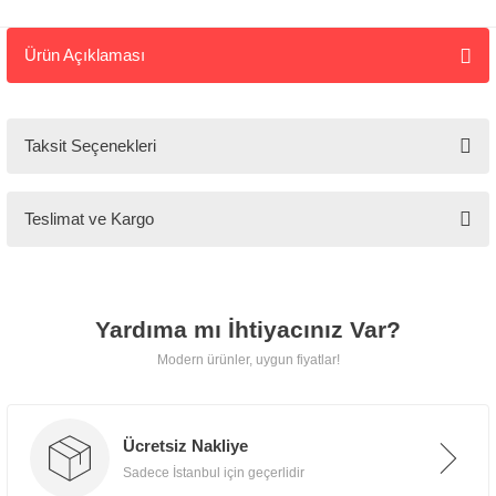
Ürün Açıklaması
Tarz
Mobilya
Taksit Seçenekleri
🚚
Kargo ve
Teslimat ve Kargo
Teslimat
Tarz Mobilya, tüm ürünlerini
Yardıma mı İhtiyacınız Var?
özenle paketleyerek
kapınıza
Modern ürünler, uygun fiyatlar!
kadar güvenle teslim eder.
Ücretsiz Nakliye
📍 İstanbul İçi
Sadece İstanbul için geçerlidir