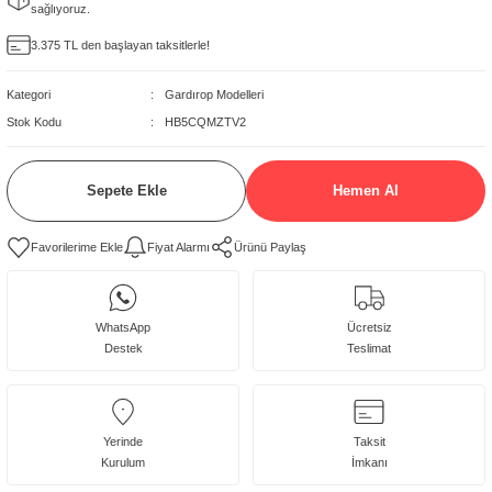
sağlıyoruz.
delleri
3.375 TL den başlayan taksitlerle!
rjerler
Kategori
Gardırop Modelleri
Stok Kodu
HB5CQMZTV2
oltuk Modelleri
Sepete Ekle
Hemen Al
Fiyat Alarmı
Ürünü Paylaş
WhatsApp
Ücretsiz
Destek
Teslimat
Yerinde
Taksit
Kurulum
İmkanı