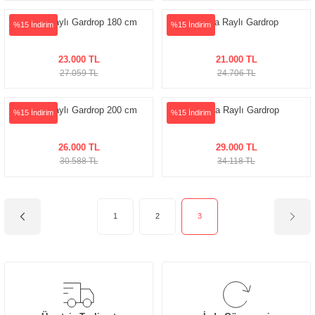
Ceren Raylı Gardrop 180 cm
İlayda Raylı Gardrop
%15 İndirim
%15 İndirim
23.000 TL
21.000 TL
27.059 TL
24.706 TL
Ceren Raylı Gardrop 200 cm
Şeyda Raylı Gardrop
%15 İndirim
%15 İndirim
26.000 TL
29.000 TL
30.588 TL
34.118 TL
1
2
3