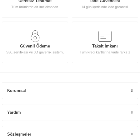
Ücretsiz Teslimat
İade Güvencesi
Tüm ürünlerde alt limit olmadan.
14 gün içerisinde iade garantisi.
Güvenli Ödeme
Taksit İmkanı
SSL sertifikası ve 3D güvenlik sistemi.
Tüm kredi kartlarına vade farksız
Kurumsal
Yardım
Sözleşmeler