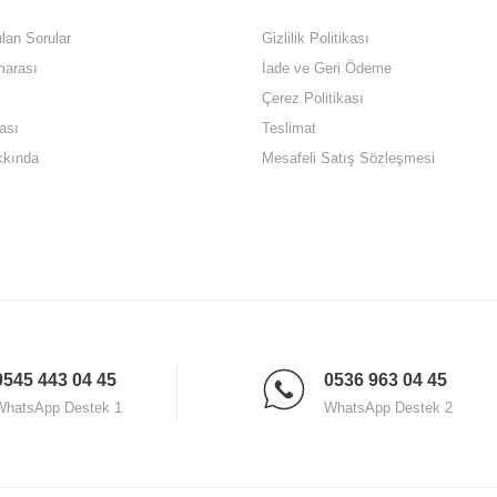
lan Sorular
Gizlilik Politikası
arası
İade ve Geri Ödeme
bilya, zengin ürün çeşitliliği ve müşteri odaklı yaklaşımıyla hayatınıza ren
de her zaman yanınızdayız.
Çerez Politikası
Modelleri
ası
Teslimat
kkında
Mesafeli Satış Sözleşmesi
arı, Yemek Odası Takımları, Koltuk Takımları, Köşe Takımları, Tv Ünitele
lyalar
arla sunarak her bütçeye hitap etmektedir. Müşteri memnuniyeti odaklı yaklaşımıyl
her türlü soruyu şeffaf ve ilgili bir şekilde yanıtlamaktadır. Her gün
09.00 - 18.
0545 443 04 45
0536 963 04 45
WhatsApp Destek 1
WhatsApp Destek 2