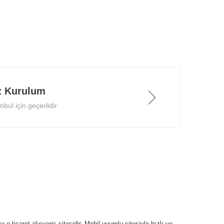
z Kurulum
bul için geçerlidir
 e-ticaret alışveriş sitesidir. Mobil uyumlu sitesiyle hızlı ve