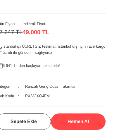
ün Fiyatı
İndirimli Fiyatı
7.647 TL
49.000 TL
istanbul içi ÜCRETSİZ teslimat, istanbul dışı için ilave kargo
ücreti ile gönderim sağlıyoruz.
6.641 TL den başlayan taksitlerle!
tegori
Ranzalı Genç Odası Takımları
tok Kodu
PX38JXQ4FM
Sepete Ekle
Hemen Al