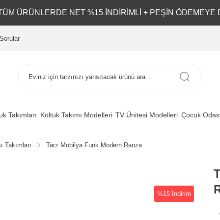
L TÜM ÜRÜNLERDE NET %15 İNDİRİMLİ + PEŞİN ÖDEMEYE 
Sorular
uk Takımları
Koltuk Takımı Modelleri
TV Ünitesi Modelleri
Çocuk Odası
ı Takımları
Tarz Mobilya Funk Modern Ranza
T
%15 İndirim