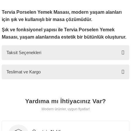
Tervia Porselen Yemek Masası, modern yaşam alanları
📍 İstanbul İçi
için şık ve kullanışlı bir masa çözümüdür.
Ücretsiz teslimat, taşıma ve
Şık ve fonksiyonel yapısı ile Tervia Porselen Yemek
montaj hizmeti.
Masası, yaşam alanlarında estetik bir bütünlük oluşturur.
Taksit Seçenekleri
🌍 İstanbul Dışı
İlave uygun kargo ücretiyle
Teslimat ve Kargo
güvenli teslimat.
Yardıma mı İhtiyacınız Var?
Modern ürünler, uygun fiyatlar!