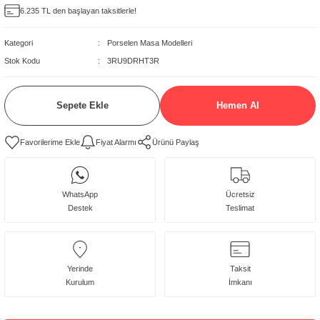
6.235 TL den başlayan taksitlerle!
delleri
Kategori
Porselen Masa Modelleri
rjerler
Stok Kodu
3RU9DRHT3R
oltuk Modelleri
Sepete Ekle
Hemen Al
Fiyat Alarmı
Ürünü Paylaş
WhatsApp
Ücretsiz
Destek
Teslimat
Takım
:
1 Adet Porselen Masa'dan oluşmaktadır. ( Ayağı
İçeriği :
dahil ), Ölçüleri : 160x100/110 - 180x100/110 -
200x100/110 - 220x100/110 cm
Masa
:
Tamamı Porselen, İstenilen ölçülerde yapılabilir,
Yerinde
Taksit
Renk seçenekleri var, Ayak rengi değişebilir.,
Kurulum
İmkanı
Çizilmez , Leke tutmaz , Isıya dayanıklı ,Hijyenik ,
Modern ve lüks görünür