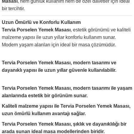
Masası
, hem günlük kullanım hem de özel davetler için ideal
bir tercihtir.
Uzun Ömürlü ve Konforlu Kullanım
Tervia Porselen Yemek Masası
, estetik görünümü ve kaliteli
malzeme yapısı ile uzun yıllar konforlu kullanım sunar.
Tarz
Modern yaşam alanları için ideal bir masa çözümüdür.
Mobilya
🚚
Tervia Porselen Yemek Masası, modern tasarımı ve
Kargo ve
dayanıklı yapısı ile uzun yıllar güvenle kullanılabilir.
Teslimat
Tervia Porselen Yemek Masası, modern tasarımı ile yaşam
alanlarında estetik bir görünüm sunar.
Tarz Mobilya, tüm ürünlerini
Kaliteli malzeme yapısı ile Tervia Porselen Yemek Masası,
uzun ömürlü kullanım avantajı sağlar.
özenle paketleyerek
kapınıza
kadar güvenle teslim eder.
Tervia Porselen Yemek Masası, şıklık ve dayanıklılığı bir
arada sunan ideal masa modellerinden biridir.