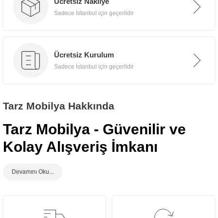
Ücretsiz Nakliye
Sadece İstanbul için geçerlidir
Ücretsiz Kurulum
Sadece İstanbul için geçerlidir
Tarz Mobilya Hakkında
Tarz Mobilya - Güvenilir ve
Kolay Alışveriş İmkanı
www.tarzmobilya.com
, Tarz Mobilya firmasına ait mobilya satışı yapan kolay ve
güvenilir alışveriş imkanı sunan güvenilir bir online mobilya e-ticaret alışveriş sitesidir.
Mobil uyumlu sitesiyle hızlı ve keyifli bir alışveriş deneyimi sunmaktadır. Sitesinde
sergilediği birbirinden güzel ürünler ile her türlü mekan için istenilen atmosferi
sağlamaktadır ve müşterilerine bir yaşam tarzı, benzersiz bir yolculuk, en iyi ve zevkli
deneyim fırsatı sunmaktadır.