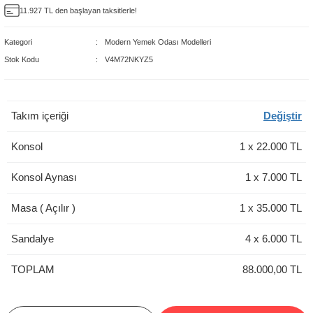
11.927 TL den başlayan taksitlerle!
delleri
Kategori
Modern Yemek Odası Modelleri
rjerler
Stok Kodu
V4M72NKYZ5
oltuk Modelleri
Takım içeriği
Değiştir
Konsol
1
x
22.000
TL
Konsol Aynası
1
x
7.000
TL
Masa ( Açılır )
1
x
35.000
TL
Sandalye
4
x
6.000
TL
TOPLAM
88.000,00 TL