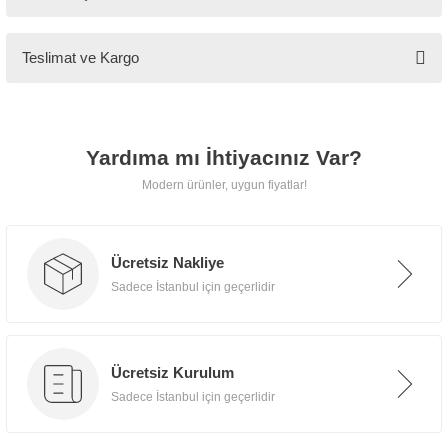
Teslimat
Teslimat ve Kargo
Tarz Mobilya, tüm ürünlerini
özenle paketleyerek
kapınıza
kadar güvenle teslim eder.
Yardıma mı İhtiyacınız Var?
Modern ürünler, uygun fiyatlar!
📍 İstanbul İçi
Ücretsiz teslimat, taşıma ve
Ücretsiz Nakliye
montaj hizmeti.
Sadece İstanbul için geçerlidir
🌍 İstanbul Dışı
Ücretsiz Kurulum
İlave uygun kargo ücretiyle
Sadece İstanbul için geçerlidir
güvenli teslimat.