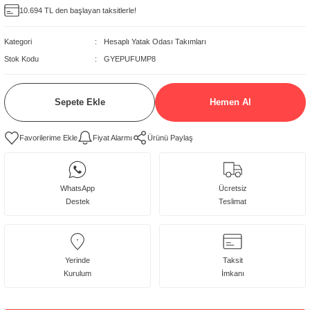
10.694 TL den başlayan taksitlerle!
delleri
Kategori
Hesaplı Yatak Odası Takımları
rjerler
Stok Kodu
GYEPUFUMP8
oltuk Modelleri
Sepete Ekle
Hemen Al
Fiyat Alarmı
Ürünü Paylaş
WhatsApp
Ücretsiz
Destek
Teslimat
Takım
:
1 Adet Gardrop, 1 adet karyola başlığı (baza hariç ),
İçeriği
1 adet şifonyer ve aynası,2 adet komodin'den
oluşmaktador.
Gardrop
:
Kapaklı, Uzun Askılık var, Kısa Askılık var, Raf ve
Yerinde
Taksit
çekmece alanları var, Komple MDF malzemeden
Kurulum
İmkanı
üretilmiştir.
Komodin
:
Komple MDF malzemeden üretilmiştir.