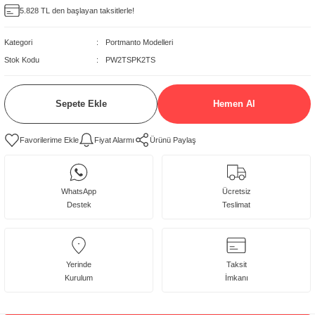
5.828 TL den başlayan taksitlerle!
delleri
Kategori
Portmanto Modelleri
rjerler
Stok Kodu
PW2TSPK2TS
oltuk Modelleri
Sepete Ekle
Hemen Al
Fiyat Alarmı
Ürünü Paylaş
WhatsApp
Ücretsiz
Destek
Teslimat
Yerinde
Taksit
Kurulum
İmkanı