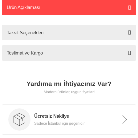
Ürün Açıklaması
Tarz
Mobilya
Taksit Seçenekleri
🚚
Kargo ve
Teslimat ve Kargo
Teslimat
Tarz Mobilya, tüm ürünlerini
Yardıma mı İhtiyacınız Var?
özenle paketleyerek
kapınıza
Modern ürünler, uygun fiyatlar!
kadar güvenle teslim eder.
Ücretsiz Nakliye
Sadece İstanbul için geçerlidir
📍 İstanbul İçi
Ücretsiz teslimat, taşıma ve