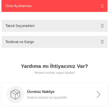
Ürün Açıklaması
Tarz
Mobilya
Taksit Seçenekleri
🚚
Kargo ve
Teslimat ve Kargo
Teslimat
Tarz Mobilya, tüm ürünlerini
Yardıma mı İhtiyacınız Var?
özenle paketleyerek
kapınıza
Modern ürünler, uygun fiyatlar!
kadar güvenle teslim eder.
Ücretsiz Nakliye
Sadece İstanbul için geçerlidir
📍 İstanbul İçi
Ücretsiz teslimat, taşıma ve