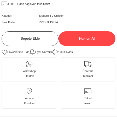
3.388 TL den başlayan taksitlerle!
delleri
Kategori
Modern TV Üniteleri
rjerler
Stok Kodu
ZZTK7UDG9A
oltuk Modelleri
Sepete Ekle
Hemen Al
Fiyat Alarmı
Ürünü Paylaş
WhatsApp
Ücretsiz
Destek
Teslimat
Yerinde
Taksit
Kurulum
İmkanı