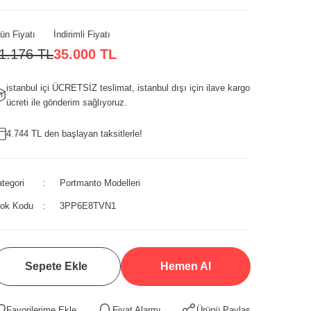
ün Fiyatı
İndirimli Fiyatı
1.176 TL
35.000 TL
istanbul içi ÜCRETSİZ teslimat, istanbul dışı için ilave kargo
ücreti ile gönderim sağlıyoruz.
4.744 TL den başlayan taksitlerle!
tegori
Portmanto Modelleri
tok Kodu
3PP6E8TVN1
Sepete Ekle
Hemen Al
Fiyat Alarmı
Ürünü Paylaş