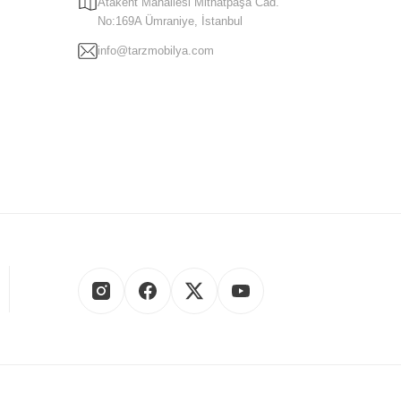
Atakent Mahallesi Mithatpaşa Cad.
No:169A Ümraniye, İstanbul
k katmayı hedeflemektedir. Her aşamada sizi memnun etmek için
info@tarzmobilya.com
ri
ve daha birçok kategoride en yeni moda mobilya modellerini
a, şıklığı ve zarafeti uygun fiyatlarla birleştirir.
30
saatleri arasında, bizimle iletişime geçebilir ve sorularınıza