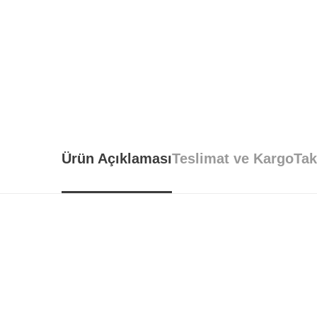
🚚
Tarz Mobi
Ürün Açıklaması
Teslimat ve Kargo
Tak
Tarz Mobilya, tüm ürünlerini
özenl
📍 İstanbul İçi
Ücretsiz teslimat, taşıma
montaj hizmeti.