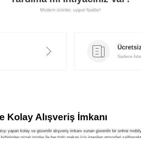
Modern ürünler, uygun fiyatlar!
Ücretsi
Sadece İstan
ve Kolay Alışveriş İmkanı
ışı yapan kolay ve güvenilir alışveriş imkanı sunan güvenilir bir online mobilya
i birbirinden güzel ürünler ile her türlü mekan için istenilen atmosferi sağlamak