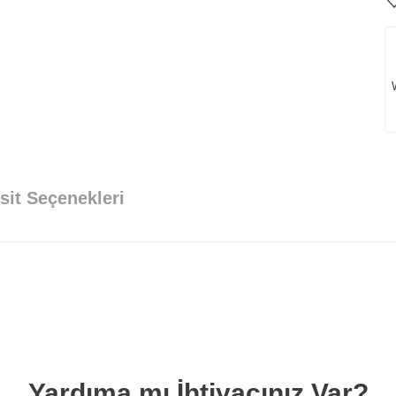
lya Kargo ve Teslimat
sit Seçenekleri
e paketleyerek
kapınıza kadar güvenle teslim eder.
🌍 İstanbul Dışı
 ve
İlave uygun kargo ücretiyle güvenli
teslimat.
Yardıma mı İhtiyacınız Var?