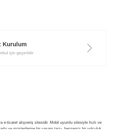
z Kurulum
bul için geçerlidir
 e-ticaret alışveriş sitesidir. Mobil uyumlu sitesiyle hızlı ve
tadır ve müşterilerine bir yaşam tarzı, benzersiz bir yolculuk,