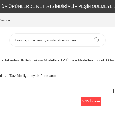
L TÜM ÜRÜNLERDE NET %15 İNDİRİMLİ + PEŞİN ÖDEMEYE 
Sorular
uk Takımları
Koltuk Takımı Modelleri
TV Ünitesi Modelleri
Çocuk Odası
ri
Tarz Mobilya Leylak Portmanto
T
%15 İndirim