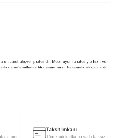
 e-ticaret alışveriş sitesidir. Mobil uyumlu sitesiyle hızlı ve
tadır ve müşterilerine bir yaşam tarzı, benzersiz bir yolculuk,
et ürünleri ile her zevke hitap eden şık ve fonksiyonel
riyle binlerce ailenin evine girmiştir ve halen mobilya pazarında
Taksit İmkanı
ı arasında yer almaktadır.
ik sistemi.
Tüm kredi kartlarına vade farksız