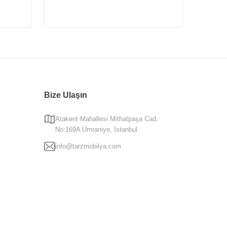
enilikçilik
bulunmaktadır. Müşterilerimizin kurumsal internet
alarına karşı
2 yıl garanti
ile sunulmaktadır. Ayrıca, satın
Bize Ulaşın
Atakent Mahallesi Mithatpaşa Cad.
No:169A Ümraniye, İstanbul
k katmayı hedeflemektedir. Her aşamada sizi memnun etmek için
info@tarzmobilya.com
ri
ve daha birçok kategoride en yeni moda mobilya modellerini