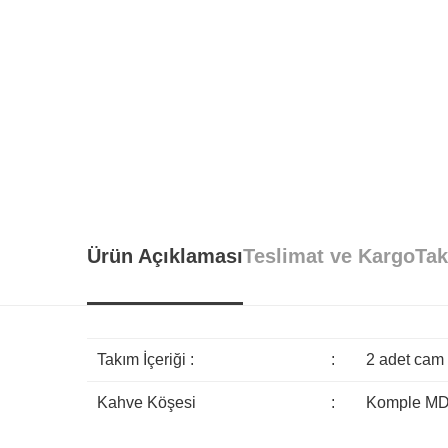
Takım İçeriği :
:
2 adet cam kapaklı dolap + 1 a
Kahve Köşesi
:
Komple MDF'den üretilmiştir., 
Ürün Açıklaması
Teslimat ve Kargo
Tak