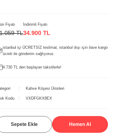
ün Fiyatı
İndirimli Fiyatı
1.059 TL
34.900 TL
istanbul içi ÜCRETSİZ teslimat, istanbul dışı için ilave kargo
ücreti ile gönderim sağlıyoruz.
4.730 TL den başlayan taksitlerle!
tegori
Kahve Köşesi Ürünleri
tok Kodu
VXDFGKX8EX
Sepete Ekle
Hemen Al