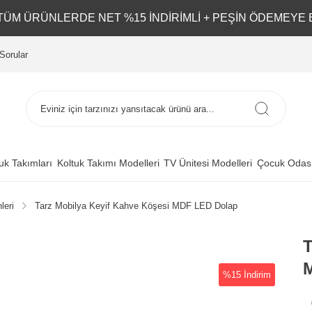
L TÜM ÜRÜNLERDE NET %15 İNDİRİMLİ + PEŞİN ÖDEMEYE 
Sorular
uk Takımları
Koltuk Takımı Modelleri
TV Ünitesi Modelleri
Çocuk Odası
leri
Tarz Mobilya Keyif Kahve Köşesi MDF LED Dolap
T
%15 İndirim