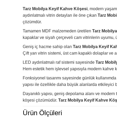
Tarz Mobilya Keyif Kahve Köşesi
, modern yaşam a
aydınlatmalı vitrin detayları ile öne çıkan
Tarz Mobi
çözümdür.
Tamamen MDF malzemeden üretilen
Tarz Mobily
kapaklar ve siyah çerçeveli cam vitrinlerin uyumu,
Geniş iç hacme sahip olan
Tarz Mobilya Keyif Ka
Çift yan vitrin sistemi, üst cam kapaklı dolaplar v
🚚
Tarz Mobi
LED aydınlatmalı raf sistemi sayesinde
Tarz Mobil
Hem estetik hem işlevsel yapısıyla modern kahve köş
Fonksiyonel tasarımı sayesinde günlük kullanımda 
Tarz Mobilya, tüm ürünlerini
özenl
yapısı ile özellikle daha büyük alanlarda etkileyici 
Dayanıklı yapısı, geniş depolama alanı ve modern t
köşesi çözümüdür.
Tarz Mobilya Keyif Kahve Köş
📍 İstanbul İçi
Ürün Ölçüleri
Ücretsiz teslimat, taşıma