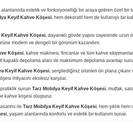
lanlarında estetik ve fonksiyonelliği bir araya getiren özel bir
lya Keyif Kahve Köşesi
, hem dekoratif hem de kullanışlı bir ka
a Keyif Kahve Köşesi
, dayanıklı gövde yapısı sayesinde uzun 
 ürüne modern ve dengeli bir görünüm kazandırır.
hve Köşesi
, kahve makinesi, fincanlar ve tüm kahve ekipmanların
e alt kapaklı depolama alanı ile maksimum depolama avantajı suna
lya Kargo ve Teslimat
ya Keyif Kahve Köşesi
, sergilediğiniz ürünleri ön plana çıkar
esi ihtiyacını eksiksiz karşılar.
pratiklik sunan
Tarz Mobilya Keyif Kahve Köşesi
, mutfak, salo
e paketleyerek
kapınıza kadar güvenle teslim eder.
bir kahve köşesi oluşturur.
asarımı ile
Tarz Mobilya Keyif Kahve Köşesi
, hem şıklık hem 
esi
, yaşam alanlarında konforlu ve estetik bir kullanım sunar.
🌍 İstanbul Dışı
 ve
İlave uygun kargo ücretiyle güvenli