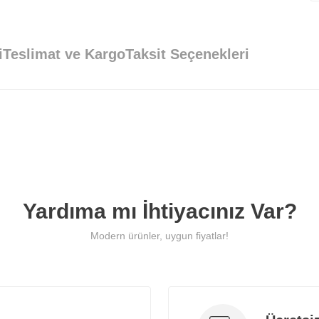
e paketleyerek
kapınıza kadar güvenle teslim eder.
i
Teslimat ve Kargo
Taksit Seçenekleri
🌍 İstanbul Dışı
 ve
İlave uygun kargo ücretiyle güvenli
teslimat.
rün Fiyatı
Adet
28.000
TL
3.000
TL
Yardıma mı İhtiyacınız Var?
10.000
TL
Modern ürünler, uygun fiyatlar!