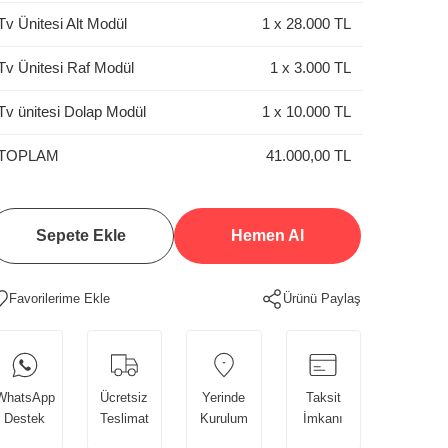
Tv Ünitesi Alt Modül
1
x
28.000
TL
Tv Ünitesi Raf Modül
1
x
3.000
TL
Tv ünitesi Dolap Modül
1
x
10.000
TL
TOPLAM
41.000,00 TL
Sepete Ekle
Hemen Al
Ürünü Paylaş
WhatsApp
Ücretsiz
Yerinde
Taksit
Destek
Teslimat
Kurulum
İmkanı