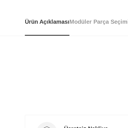
Tarz Mobilya, tüm ürünlerini
özenl
Ürün Açıklaması
Modüler Parça Seçim
📍 İstanbul İçi
Ücretsiz teslimat, taşıma
montaj hizmeti.
Parçalar
Ü
Tv Ünitesi Alt Modül
Tv Ünitesi Raf Modül
Tv ünitesi Dolap Modül