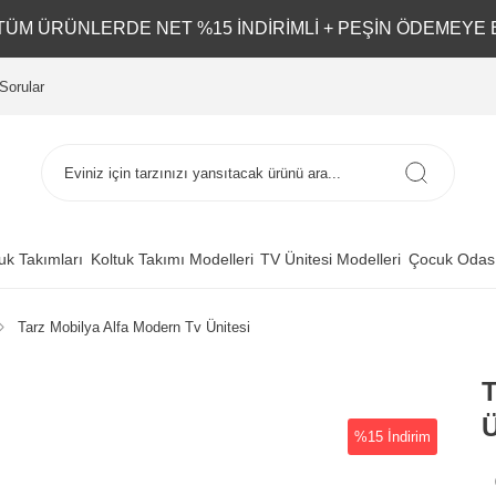
L TÜM ÜRÜNLERDE NET %15 İNDİRİMLİ + PEŞİN ÖDEMEYE 
Sorular
uk Takımları
Koltuk Takımı Modelleri
TV Ünitesi Modelleri
Çocuk Odası
Tarz Mobilya Alfa Modern Tv Ünitesi
T
Ü
%15 İndirim