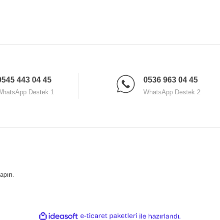
lyalar
arla sunarak her bütçeye hitap etmektedir. Müşteri memnuniyeti odaklı yaklaşımıyl
her türlü soruyu şeffaf ve ilgili bir şekilde yanıtlamaktadır. Her gün
09.00 - 18.
0545 443 04 45
0536 963 04 45
WhatsApp Destek 1
WhatsApp Destek 2
yapın.
ile
ideasoft
e-