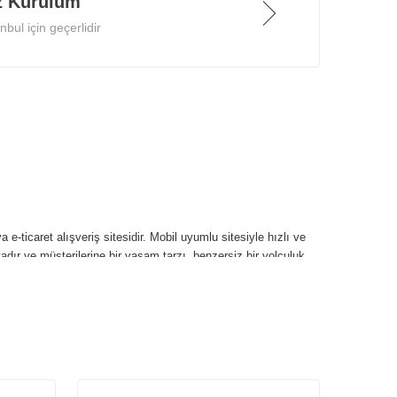
z Kurulum
bul için geçerlidir
 e-ticaret alışveriş sitesidir. Mobil uyumlu sitesiyle hızlı ve
tadır ve müşterilerine bir yaşam tarzı, benzersiz bir yolculuk,
et ürünleri ile her zevke hitap eden şık ve fonksiyonel