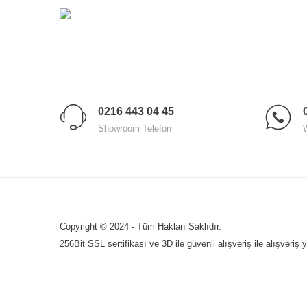
bulabilirsiniz.
Kaliteli ve Uygun Fiyatlı Mobi
Tarz Mobilya
, kaliteli ve fonksiyonel mobilyaları uygun fiyatl
Müşteri Hizmetleri
Tarz Mobilya, müşteri geri bildirimlerini dikkatlice inceleyerek, 
0216 443 04 45
hızlı yanıtlar alabilirsiniz.
Showroom Telefon
Copyright © 2024 - Tüm Hakları Saklıdır.
256Bit SSL sertifikası ve 3D ile güvenli alışveriş ile alışveriş 