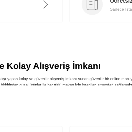
Ücretsi
Sadece İstan
ve Kolay Alışveriş İmkanı
ışı yapan kolay ve güvenilir alışveriş imkanı sunan güvenilir bir online mobilya
i birbirinden güzel ürünler ile her türlü mekan için istenilen atmosferi sağlamak
Ürünler
ş bir ürün yelpazesi sunmaktadır. Sitemizde, en yeni mobilya tasarımları ve outl
inceleyerek, ihtiyaçlarınıza en uygun olanları kolayca seçebilirsiniz.