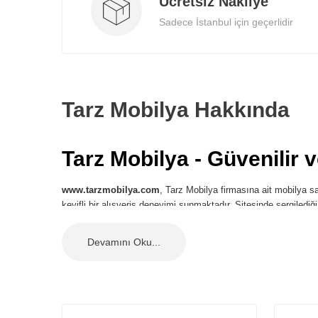
Ücretsiz Nakliye
Sadece İstanbul için geçerlidir
Tarz Mobilya Hakkında
Tarz Mobilya - Güvenilir 
www.tarzmobilya.com
, Tarz Mobilya firmasına ait mobilya sat
keyifli bir alışveriş deneyimi sunmaktadır. Sitesinde sergilediğ
en iyi ve zevkli deneyim fırsatı sunmaktadır.
En Yeni Mobilyalar ve Outlet 
Tarz Mobilya
, evinizin tarzını yansıtmak isteyenler için geni
mobilyalar bulabilirsiniz. Ürünleri karşılaştırarak ve detayları 
Tecrübe ve Deneyim