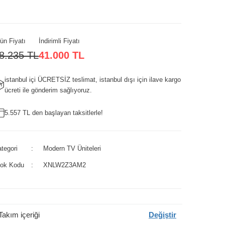
ün Fiyatı
İndirimli Fiyatı
8.235 TL
41.000 TL
istanbul içi ÜCRETSİZ teslimat, istanbul dışı için ilave kargo
ücreti ile gönderim sağlıyoruz.
5.557 TL den başlayan taksitlerle!
tegori
Modern TV Üniteleri
tok Kodu
XNLW2Z3AM2
Takım içeriği
Değiştir