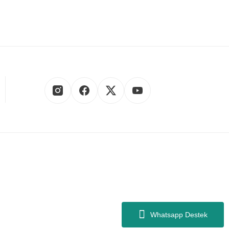
a, şıklığı ve zarafeti uygun fiyatlarla birleştirir.
30
saatleri arasında, bizimle iletişime geçebilir ve sorularınıza
Whatsapp Destek