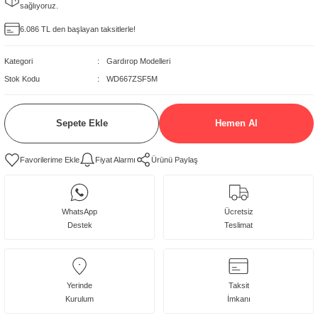
sağlıyoruz.
delleri
6.086 TL den başlayan taksitlerle!
rjerler
Kategori
Gardırop Modelleri
Stok Kodu
WD667ZSF5M
oltuk Modelleri
Sepete Ekle
Hemen Al
Fiyat Alarmı
Ürünü Paylaş
WhatsApp
Ücretsiz
Destek
Teslimat
Yerinde
Taksit
Kurulum
İmkanı