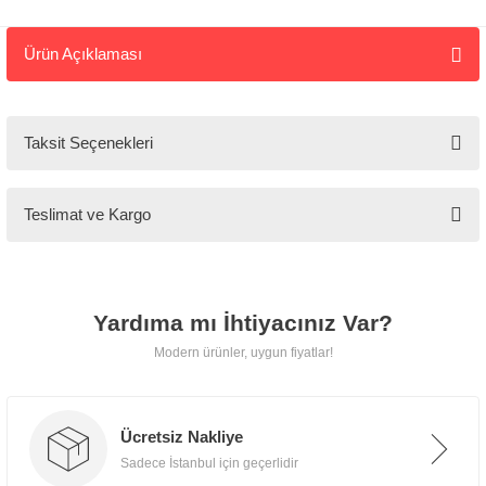
Ürün Açıklaması
Tarz
Mobilya
Taksit Seçenekleri
🚚
Kargo ve
Teslimat ve Kargo
Teslimat
Tarz Mobilya, tüm ürünlerini
Yardıma mı İhtiyacınız Var?
özenle paketleyerek
kapınıza
Modern ürünler, uygun fiyatlar!
kadar güvenle teslim eder.
Ücretsiz Nakliye
📍 İstanbul İçi
Sadece İstanbul için geçerlidir