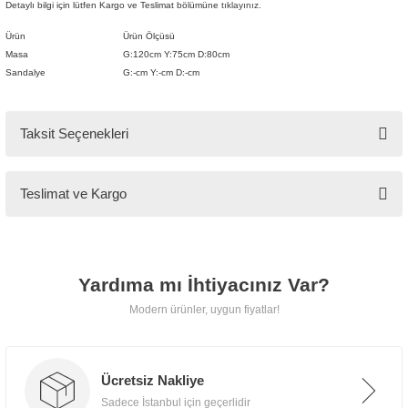
Detaylı bilgi için lütfen Kargo ve Teslimat bölümüne
tıklayınız.
Mobilya
Ürün
Ürün Ölçüsü
🚚
Masa
G:120cm Y:75cm D:80cm
Kargo ve
Sandalye
G:-cm Y:-cm D:-cm
Teslimat
Taksit Seçenekleri
Tarz Mobilya, tüm ürünlerini
Teslimat ve Kargo
özenle paketleyerek
kapınıza
kadar güvenle teslim eder.
Yardıma mı İhtiyacınız Var?
📍 İstanbul İçi
Modern ürünler, uygun fiyatlar!
Ücretsiz teslimat, taşıma ve
montaj hizmeti.
Ücretsiz Nakliye
Sadece İstanbul için geçerlidir