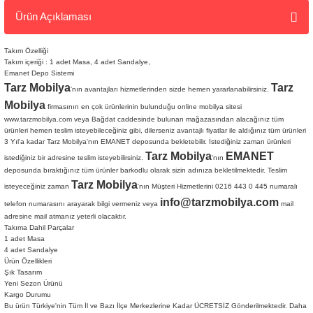
Ürün Açıklaması
Takım Özelliği
Takım içeriği : 1 adet Masa, 4 adet Sandalye,
Emanet Depo Sistemi
Tarz Mobilya
Tarz
'nın avantajları hizmetlerinden sizde hemen yararlanabilirsiniz.
Mobilya
firmasının en çok ürünlerinin bulunduğu online mobilya sitesi
www.tarzmobilya.com
veya Bağdat caddesinde bulunan mağazasından alacağınız tüm
ürünleri hemen teslim isteyebileceğiniz gibi, dilerseniz avantajlı fiyatlar ile aldığınız tüm ürünleri
3 Yıl'a kadar Tarz Mobilya'nın EMANET deposunda bekletebilir. İstediğiniz zaman ürünleri
Tarz Mobilya
EMANET
istediğiniz bir adresine teslim isteyebilirsiniz.
'nın
deposunda bıraktığınız tüm ürünler barkodlu olarak sizin adınıza bekletilmektedir. Teslim
Tarz Mobilya
isteyeceğiniz zaman
'nın Müşteri Hizmetlerini 0216 443 0 445 numaralı
info@tarzmobilya.com
telefon numarasını arayarak bilgi vermeniz veya
mail
adresine mail atmanız yeterli olacaktır.
Takıma Dahil Parçalar
1 adet Masa
4 adet Sandalye
Ürün Özellikleri
Şık Tasarım
Yeni Sezon Ürünü
Kargo Durumu
Tarz
Bu ürün Türkiye'nin Tüm İl ve Bazı İlçe Merkezlerine Kadar ÜCRETSİZ Gönderilmektedir. Daha