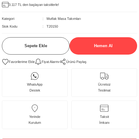
3.117 TL den başlayan taksitlerle!
delleri
Kategori
Mutfak Masa Takımları
rjerler
Stok Kodu
T20150
oltuk Modelleri
Sepete Ekle
Hemen Al
Fiyat Alarmı
Ürünü Paylaş
WhatsApp
Ücretsiz
Destek
Teslimat
Yerinde
Taksit
Kurulum
İmkanı