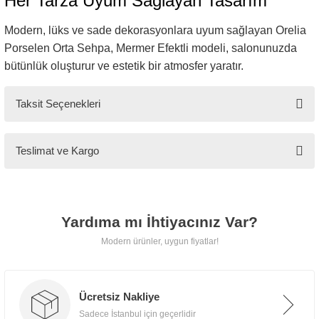
Her Tarza Uyum Sağlayan Tasarım
Teslimat
Modern, lüks ve sade dekorasyonlara uyum sağlayan Orelia
Porselen Orta Sehpa, Mermer Efektli modeli, salonunuzda
Tarz Mobilya, tüm ürünlerini
bütünlük oluşturur ve estetik bir atmosfer yaratır.
özenle paketleyerek
kapınıza
kadar güvenle teslim eder.
Taksit Seçenekleri
Teslimat ve Kargo
📍 İstanbul İçi
Ücretsiz teslimat, taşıma ve
montaj hizmeti.
Yardıma mı İhtiyacınız Var?
Modern ürünler, uygun fiyatlar!
🌍 İstanbul Dışı
İlave uygun kargo ücretiyle
Ücretsiz Nakliye
güvenli teslimat.
Sadece İstanbul için geçerlidir