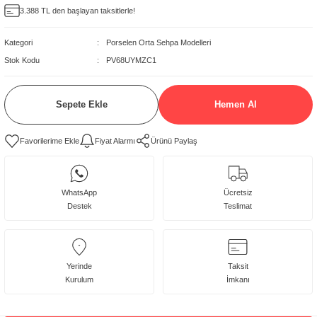
3.388 TL den başlayan taksitlerle!
delleri
Kategori
Porselen Orta Sehpa Modelleri
rjerler
Stok Kodu
PV68UYMZC1
oltuk Modelleri
Sepete Ekle
Hemen Al
Fiyat Alarmı
Ürünü Paylaş
WhatsApp
Ücretsiz
Destek
Teslimat
Yerinde
Taksit
Kurulum
İmkanı