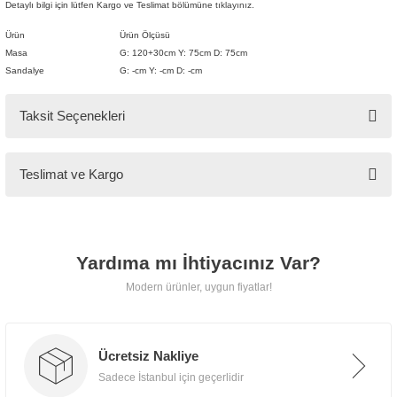
Detaylı bilgi için lütfen Kargo ve Teslimat bölümüne
tıklayınız.
Mobilya
🚚
Ürün
Ürün Ölçüsü
Kargo ve
Masa
G: 120+30cm Y: 75cm D: 75cm
Sandalye
G: -cm Y: -cm D: -cm
Teslimat
Taksit Seçenekleri
Tarz Mobilya, tüm ürünlerini
Teslimat ve Kargo
özenle paketleyerek
kapınıza
kadar güvenle teslim eder.
Yardıma mı İhtiyacınız Var?
📍 İstanbul İçi
Modern ürünler, uygun fiyatlar!
Ücretsiz teslimat, taşıma ve
montaj hizmeti.
Ücretsiz Nakliye
Sadece İstanbul için geçerlidir