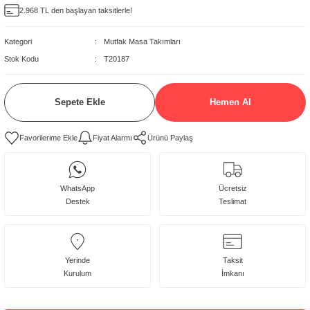
2.968 TL den başlayan taksitlerle!
delleri
Kategori
Mutfak Masa Takımları
rjerler
Stok Kodu
T20187
oltuk Modelleri
Sepete Ekle
Hemen Al
Fiyat Alarmı
Ürünü Paylaş
WhatsApp
Ücretsiz
Destek
Teslimat
Yerinde
Taksit
Kurulum
İmkanı