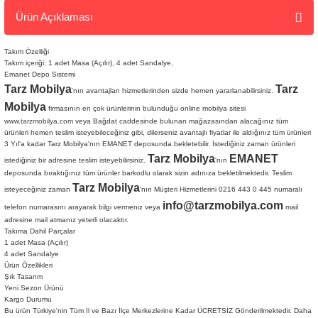
Ürün Açıklaması
Takım Özelliği
Takım içeriği: 1 adet Masa (Açılır), 4 adet Sandalye,
Emanet Depo Sistemi
Tarz Mobilya
Tarz
'nın avantajları hizmetlerinden sizde hemen yararlanabilirsiniz.
Mobilya
firmasının en çok ürünlerinin bulunduğu online mobilya sitesi
www.tarzmobilya.com
veya Bağdat caddesinde bulunan mağazasından alacağınız tüm
ürünleri hemen teslim isteyebileceğiniz gibi, dilerseniz avantajlı fiyatlar ile aldığınız tüm ürünleri
3 Yıl'a kadar Tarz Mobilya'nın EMANET deposunda bekletebilir. İstediğiniz zaman ürünleri
Tarz Mobilya
EMANET
istediğiniz bir adresine teslim isteyebilirsiniz.
'nın
deposunda bıraktığınız tüm ürünler barkodlu olarak sizin adınıza bekletilmektedir. Teslim
Tarz Mobilya
isteyeceğiniz zaman
'nın Müşteri Hizmetlerini 0216 443 0 445 numaralı
info@tarzmobilya.com
telefon numarasını arayarak bilgi vermeniz veya
mail
adresine mail atmanız yeterli olacaktır.
Takıma Dahil Parçalar
1 adet Masa (Açılır)
4 adet Sandalye
Ürün Özellikleri
Şık Tasarım
Yeni Sezon Ürünü
Tarz
Kargo Durumu
Bu ürün Türkiye'nin Tüm İl ve Bazı İlçe Merkezlerine Kadar ÜCRETSİZ Gönderilmektedir. Daha