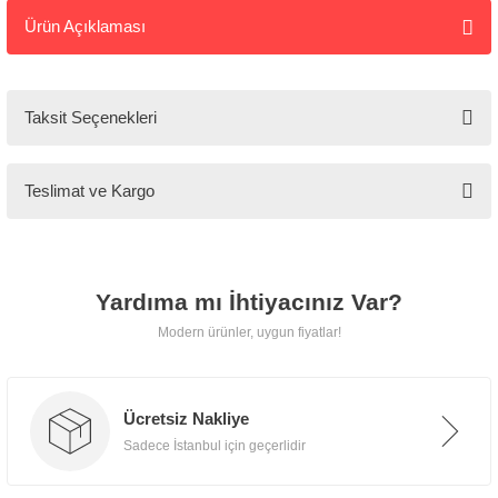
Ürün Açıklaması
Tarz
Mobilya
Taksit Seçenekleri
🚚
Kargo ve
Teslimat ve Kargo
Teslimat
Tarz Mobilya, tüm ürünlerini
Yardıma mı İhtiyacınız Var?
özenle paketleyerek
kapınıza
Modern ürünler, uygun fiyatlar!
kadar güvenle teslim eder.
Ücretsiz Nakliye
Sadece İstanbul için geçerlidir
📍 İstanbul İçi
Ücretsiz teslimat, taşıma ve