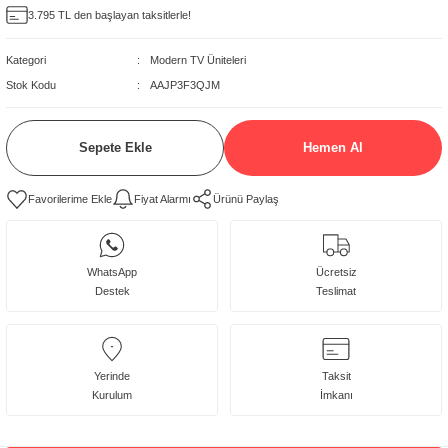
3.795 TL den başlayan taksitlerle!
delleri
Kategori
Modern TV Üniteleri
rjerler
Stok Kodu
AAJP3F3QJM
oltuk Modelleri
Sepete Ekle
Hemen Al
Fiyat Alarmı
Ürünü Paylaş
WhatsApp
Ücretsiz
Destek
Teslimat
Yerinde
Taksit
Kurulum
İmkanı