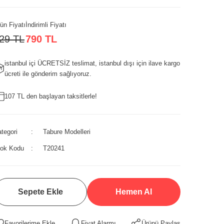
ün Fiyatı
İndirimli Fiyatı
29 TL
790 TL
istanbul içi ÜCRETSİZ teslimat, istanbul dışı için ilave kargo
ücreti ile gönderim sağlıyoruz.
107 TL den başlayan taksitlerle!
tegori
Tabure Modelleri
tok Kodu
T20241
Sepete Ekle
Hemen Al
Fiyat Alarmı
Ürünü Paylaş