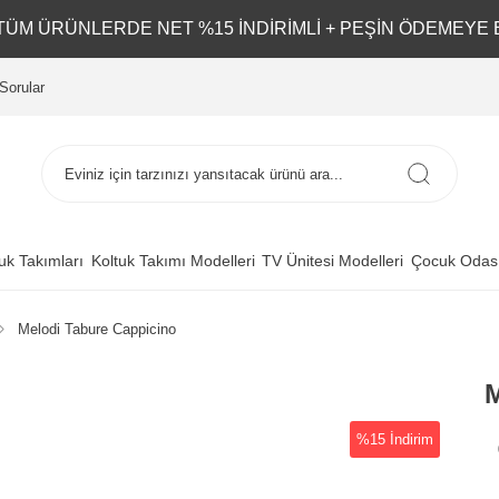
L TÜM ÜRÜNLERDE NET %15 İNDİRİMLİ + PEŞİN ÖDEMEYE 
Sorular
uk Takımları
Koltuk Takımı Modelleri
TV Ünitesi Modelleri
Çocuk Odası
Melodi Tabure Cappicino
M
%15 İndirim