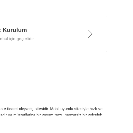
z Kurulum
bul için geçerlidir
 e-ticaret alışveriş sitesidir. Mobil uyumlu sitesiyle hızlı ve
tadır ve müşterilerine bir yaşam tarzı, benzersiz bir yolculuk,