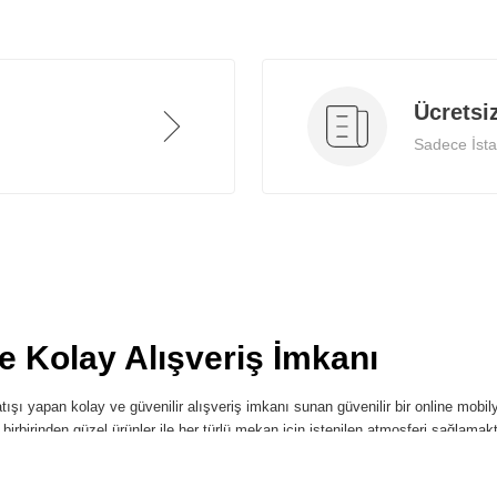
Ücretsi
Sadece İstan
ve Kolay Alışveriş İmkanı
ışı yapan kolay ve güvenilir alışveriş imkanı sunan güvenilir bir online mobilya
i birbirinden güzel ürünler ile her türlü mekan için istenilen atmosferi sağlamak
Ürünler