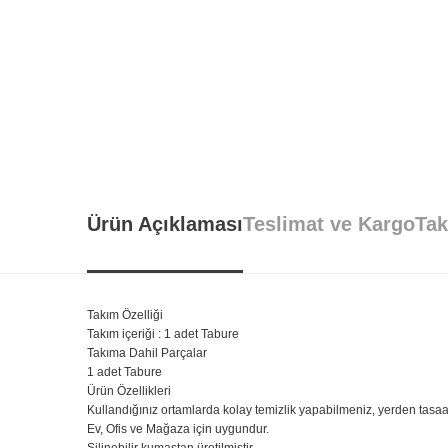
Ürün Açıklaması
Teslimat ve Kargo
Tak
Takım Özelliği
Takım içeriği : 1 adet Tabure
Takıma Dahil Parçalar
1 adet Tabure
Ürün Özellikleri
Kullandığınız ortamlarda kolay temizlik yapabilmeniz, yerden tasaar
Ev, Ofis ve Mağaza için uygundur.
Silinebilir kumaştan üretilmiştir.