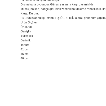
🚚
Tarz Mobi
Dış mekana uygundur. Güneş ışınlarına karşı dayanıklıdır.
Mutfak, balkon, bahçe gibi ıslak zeminli bölümlerde rahatlıkla kullanı
Kargo Durumu
Bu ürün istanbul içi istanbul içi ÜCRETSİZ olarak gönderim yapılmakt
Tarz Mobilya, tüm ürünlerini
özenl
Ürün Ölçüleri
Ürün Adı
Genişlik
Yükseklik
Derinlik
📍 İstanbul İçi
Tabure
41 cm
Ücretsiz teslimat, taşıma
45 cm
montaj hizmeti.
40 cm