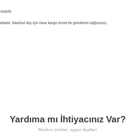
lya Kargo ve Teslimat
labilir.
adır. İstanbul dışı için ilave kargo ücreti ile gönderim sağlıyoruz.
e paketleyerek
kapınıza kadar güvenle teslim eder.
🌍 İstanbul Dışı
 ve
İlave uygun kargo ücretiyle güvenli
teslimat.
Yardıma mı İhtiyacınız Var?
Modern ürünler, uygun fiyatlar!