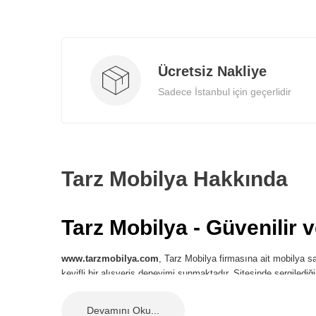
Ücretsiz Nakliye
Sadece İstanbul için geçerlidir
Tarz Mobilya Hakkında
Tarz Mobilya - Güvenilir 
www.tarzmobilya.com
, Tarz Mobilya firmasına ait mobilya sat
keyifli bir alışveriş deneyimi sunmaktadır. Sitesinde sergilediğ
en iyi ve zevkli deneyim fırsatı sunmaktadır.
En Yeni Mobilyalar ve Outlet 