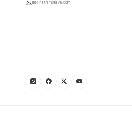
info@tarzmobilya.com
ri
ve daha birçok kategoride en yeni moda mobilya modellerini
a, şıklığı ve zarafeti uygun fiyatlarla birleştirir.
30
saatleri arasında, bizimle iletişime geçebilir ve sorularınıza