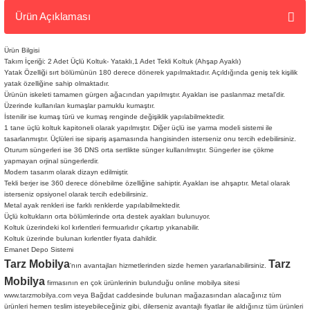
Ürün Açıklaması
Ürün Bilgisi
Takım İçeriği: 2 Adet Üçlü Koltuk- Yataklı,1 Adet Tekli Koltuk (Ahşap Ayaklı)
Yatak Özelliği sırt bölümünün 180 derece dönerek yapılmaktadır. Açıldığında geniş tek kişilik
yatak özelliğine sahip olmaktadır.
Ürünün iskeleti tamamen gürgen ağacından yapılmıştır. Ayakları ise paslanmaz metal'dir.
Üzerinde kullanılan kumaşlar pamuklu kumaştır.
İstenilir ise kumaş türü ve kumaş renginde değişiklik yapılabilmektedir.
1 tane üçlü koltuk kapitoneli olarak yapılmıştır. Diğer üçlü ise yarma modeli sistemi ile
tasarlanmıştır. Üçlüleri ise sipariş aşamasında hangisinden isterseniz onu tercih edebilirsiniz.
Oturum süngerleri ise 36 DNS orta sertlikte sünger kullanılmıştır. Süngerler ise çökme
yapmayan orjinal süngerlerdir.
Modern tasarım olarak dizayn edilmiştir.
Tekli berjer ise 360 derece dönebilme özelliğine sahiptir. Ayakları ise ahşaptır. Metal olarak
isterseniz opsiyonel olarak tercih edebilirsiniz.
Metal ayak renkleri ise farklı renklerde yapılabilmektedir.
Üçlü koltukların orta bölümlerinde orta destek ayakları bulunuyor.
Koltuk üzerindeki kol kırlentleri fermuarlıdır çıkartıp yıkanabilir.
Koltuk üzerinde bulunan kırlentler fiyata dahildir.
Emanet Depo Sistemi
Tarz Mobilya
Tarz
'nın avantajları hizmetlerinden sizde hemen yararlanabilirsiniz.
Mobilya
firmasının en çok ürünlerinin bulunduğu online mobilya sitesi
www.tarzmobilya.com
veya Bağdat caddesinde bulunan mağazasından alacağınız tüm
ürünleri hemen teslim isteyebileceğiniz gibi, dilerseniz avantajlı fiyatlar ile aldığınız tüm ürünleri