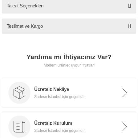
özenle paketleyerek
kapınıza
Taksit Seçenekleri
kadar güvenle teslim eder.
Teslimat ve Kargo
📍 İstanbul İçi
Ücretsiz teslimat, taşıma ve
Yardıma mı İhtiyacınız Var?
montaj hizmeti.
Modern ürünler, uygun fiyatlar!
🌍 İstanbul Dışı
Ücretsiz Nakliye
İlave uygun kargo ücretiyle
Sadece İstanbul için geçerlidir
güvenli teslimat.
Ücretsiz Kurulum
Sadece İstanbul için geçerlidir