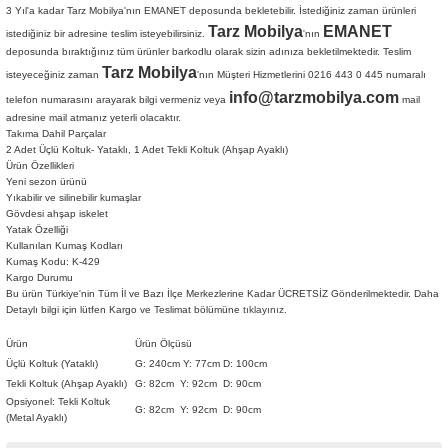
3 Yıl'a kadar Tarz Mobilya'nın EMANET deposunda bekletebilir. İstediğiniz zaman ürünleri
Tarz Mobilya
EMANET
istediğiniz bir adresine teslim isteyebilirsiniz.
'nın
deposunda bıraktığınız tüm ürünler barkodlu olarak sizin adınıza bekletilmektedir. Teslim
Tarz Mobilya
isteyeceğiniz zaman
'nın Müşteri Hizmetlerini 0216 443 0 445 numaralı
info@tarzmobilya.com
telefon numarasını arayarak bilgi vermeniz veya
mail
adresine mail atmanız yeterli olacaktır.
Takıma Dahil Parçalar
2 Adet Üçlü Koltuk- Yataklı, 1 Adet Tekli Koltuk (Ahşap Ayaklı)
Ürün Özellikleri
Yeni sezon ürünü
Yıkabilir ve silinebilir kumaşlar
Gövdesi ahşap iskelet
Tarz
Yatak Özelliği
Kullanılan Kumaş Kodları
Kumaş Kodu: K-429
Mobilya
Kargo Durumu
🚚
Bu ürün Türkiye'nin Tüm İl ve Bazı İlçe Merkezlerine Kadar ÜCRETSİZ Gönderilmektedir. Daha
Kargo ve
Detaylı bilgi için lütfen Kargo ve Teslimat bölümüne
tıklayınız.
Ürün
Ürün Ölçüsü
Teslimat
Üçlü Koltuk (Yataklı)
G: 240cm Y: 77cm D: 100cm
Tekli Koltuk (Ahşap Ayaklı)
G: 82cm Y: 92cm D: 90cm
Opsiyonel: Tekli Koltuk
G: 82cm Y: 92cm D: 90cm
(Metal Ayaklı)
Tarz Mobilya, tüm ürünlerini