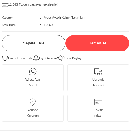
12.063 TL den başlayan taksitlerle!
delleri
Kategori
Metal Ayaklı Koltuk Takımları
rjerler
Stok Kodu
19660
oltuk Modelleri
Sepete Ekle
Hemen Al
Fiyat Alarmı
Ürünü Paylaş
WhatsApp
Ücretsiz
Destek
Teslimat
Yerinde
Taksit
Kurulum
İmkanı