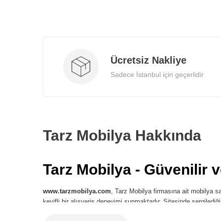
Ücretsiz Nakliye
Sadece İstanbul için geçerlidir
Tarz Mobilya Hakkında
Tarz Mobilya - Güvenilir 
www.tarzmobilya.com
, Tarz Mobilya firmasına ait mobilya sat
keyifli bir alışveriş deneyimi sunmaktadır. Sitesinde sergilediğ
en iyi ve zevkli deneyim fırsatı sunmaktadır.