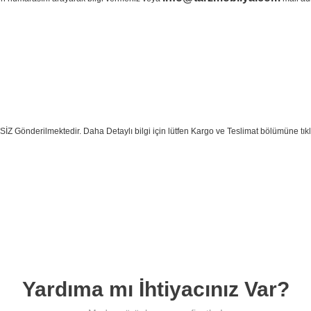
lya Kargo ve Teslimat
e paketleyerek
kapınıza kadar güvenle teslim eder.
İZ Gönderilmektedir. Daha Detaylı bilgi için lütfen Kargo ve Teslimat bölümüne
tık
🌍 İstanbul Dışı
 ve
İlave uygun kargo ücretiyle güvenli
teslimat.
Yardıma mı İhtiyacınız Var?