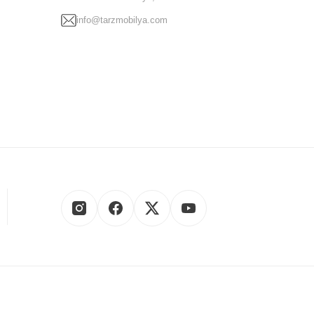
k katmayı hedeflemektedir. Her aşamada sizi memnun etmek için
info@tarzmobilya.com
ri
ve daha birçok kategoride en yeni moda mobilya modellerini
a, şıklığı ve zarafeti uygun fiyatlarla birleştirir.
30
saatleri arasında, bizimle iletişime geçebilir ve sorularınıza