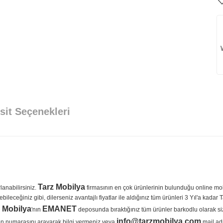
sit Seçenekleri
Tarz Mobilya
lanabilirsiniz.
firmasının en çok ürünlerinin bulunduğu online mob
eceğiniz gibi, dilerseniz avantajlı fiyatlar ile aldığınız tüm ürünleri 3 Yıl'a kada
 Mobilya
EMANET
'nın
deposunda bıraktığınız tüm ürünler barkodlu olarak si
info@tarzmobilya.com
fon numarasını arayarak bilgi vermeniz veya
mail adr