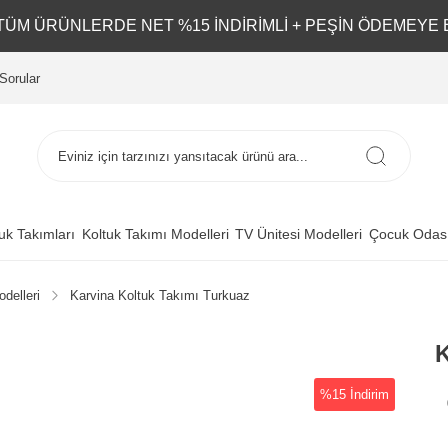
L TÜM ÜRÜNLERDE NET %15 İNDİRİMLİ + PEŞİN ÖDEMEYE 
Sorular
uk Takımları
Koltuk Takımı Modelleri
TV Ünitesi Modelleri
Çocuk Odası
delleri
Karvina Koltuk Takımı Turkuaz
K
%15 İndirim