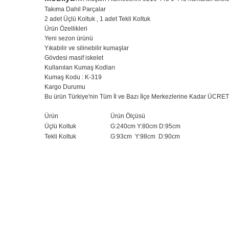
Takıma Dahil Parçalar
🚚
Tarz Mobi
2 adet Üçlü Koltuk , 1 adet Tekli Koltuk
Ürün Özellikleri
Yeni sezon ürünü
Yıkabilir ve silinebilir kumaşlar
Tarz Mobilya, tüm ürünlerini
özenl
Gövdesi masif iskelet
Kullanılan Kumaş Kodları
Kumaş Kodu : K-319
Kargo Durumu
Bu ürün Türkiye'nin Tüm İl ve Bazı İlçe Merkezlerine Kadar ÜCRETS
📍 İstanbul İçi
Ürün
Ürün Ölçüsü
Ücretsiz teslimat, taşıma
Üçlü Koltuk
G:240cm Y:80cm D:95cm
montaj hizmeti.
Tekli Koltuk
G:93cm Y:98cm D:90cm