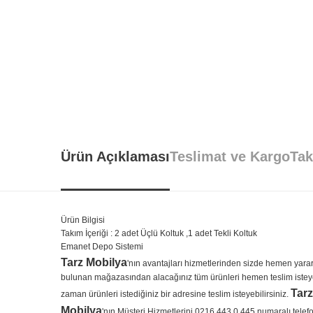
Ürün Açıklaması
Teslimat ve Kargo
Tak
Ürün Bilgisi
Takım İçeriği : 2 adet Üçlü Koltuk ,1 adet Tekli Koltuk
Emanet Depo Sistemi
Tarz Mobilya
'nın avantajları hizmetlerinden sizde hemen yarar
bulunan mağazasından alacağınız tüm ürünleri hemen teslim isteyebil
Tarz
zaman ürünleri istediğiniz bir adresine teslim isteyebilirsiniz.
Mobilya
'nın Müşteri Hizmetlerini 0216 443 0 445 numaralı tele