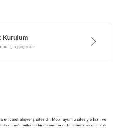
z Kurulum
bul için geçerlidir
 e-ticaret alışveriş sitesidir. Mobil uyumlu sitesiyle hızlı ve
tadır ve müşterilerine bir yaşam tarzı, benzersiz bir yolculuk,