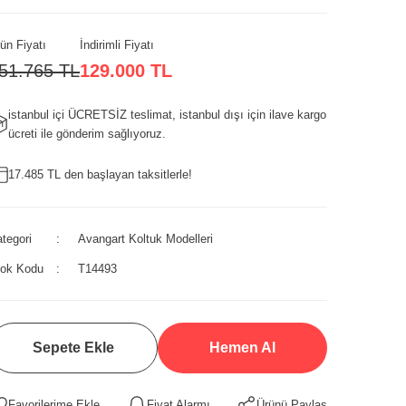
ün Fiyatı
İndirimli Fiyatı
51.765 TL
129.000 TL
istanbul içi ÜCRETSİZ teslimat, istanbul dışı için ilave kargo
ücreti ile gönderim sağlıyoruz.
17.485 TL den başlayan taksitlerle!
tegori
Avangart Koltuk Modelleri
tok Kodu
T14493
Sepete Ekle
Hemen Al
Fiyat Alarmı
Ürünü Paylaş