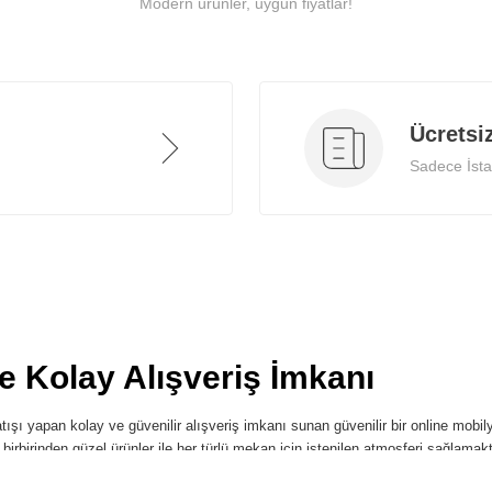
Modern ürünler, uygun fiyatlar!
Ücretsi
Sadece İstan
ve Kolay Alışveriş İmkanı
ışı yapan kolay ve güvenilir alışveriş imkanı sunan güvenilir bir online mobilya
i birbirinden güzel ürünler ile her türlü mekan için istenilen atmosferi sağlamak