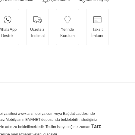
WhatsApp
Ücretsiz
Yerinde
Taksit
Destek
Teslimat
Kurulum
İmkanı
ilya sitesi
www.tarzmobilya.com
veya Bağdat caddesinde
r Tarz Mobilya'nın EMANET deposunda bekletebilir. İstediğiniz
Tarz
zin adınıza bekletilmektedir. Teslim isteyeceğiniz zaman
esine mail atmanız yeterli olacaktır.