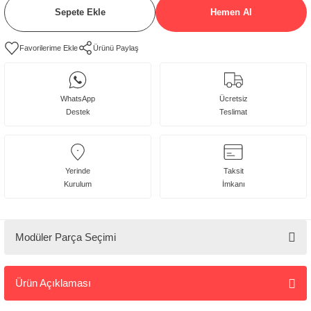
Sepete Ekle
Hemen Al
Ürünü Paylaş
WhatsApp
Ücretsiz
Destek
Teslimat
Yerinde
Taksit
Kurulum
İmkanı
Modüler Parça Seçimi
Tarz
Mobilya
Ürün Açıklaması
🚚
Parçalar
Ürün
Adet
Toplam
Kargo ve
Fiyatı
Fiyat