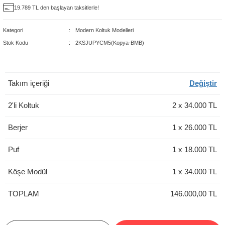
19.789 TL den başlayan taksitlerle!
delleri
Kategori
Modern Koltuk Modelleri
rjerler
Stok Kodu
2KSJUPYCM5(Kopya-BMB)
oltuk Modelleri
Takım içeriği
Değiştir
2'li Koltuk
2
x
34.000
TL
Berjer
1
x
26.000
TL
Puf
1
x
18.000
TL
Köşe Modül
1
x
34.000
TL
TOPLAM
146.000,00 TL