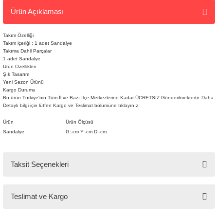
Ürün Açıklaması
Takım Özelliği
Takım içeriği : 1 adet Sandalye
Takıma Dahil Parçalar
1 adet Sandalye
Ürün Özellikleri
Şık Tasarım
Yeni Sezon Ürünü
Kargo Durumu
Bu ürün Türkiye'nin Tüm İl ve Bazı İlçe Merkezlerine Kadar ÜCRETSİZ Gönderilmektedir. Daha
Detaylı bilgi için lütfen Kargo ve Teslimat bölümüne
tıklayınız.
Tarz
Ürün
Ürün Ölçüsü
Mobilya
Sandalye
G:-cm Y:-cm D:-cm
🚚
Kargo ve
Taksit Seçenekleri
Teslimat
Teslimat ve Kargo
Tarz Mobilya, tüm ürünlerini