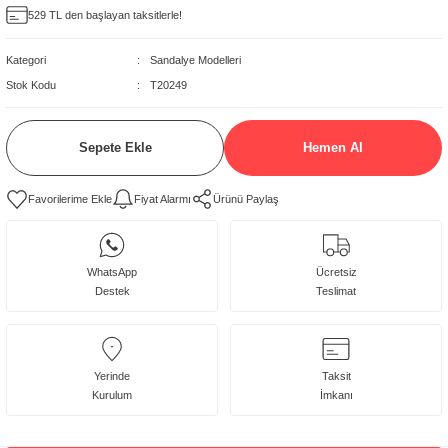
529 TL den başlayan taksitlerle!
delleri
Kategori
Sandalye Modelleri
rjerler
Stok Kodu
T20249
oltuk Modelleri
Sepete Ekle
Hemen Al
Fiyat Alarmı
Ürünü Paylaş
WhatsApp
Ücretsiz
Destek
Teslimat
Yerinde
Taksit
Kurulum
İmkanı