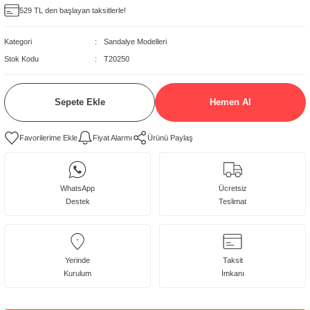
529 TL den başlayan taksitlerle!
delleri
Kategori
Sandalye Modelleri
rjerler
Stok Kodu
T20250
oltuk Modelleri
Sepete Ekle
Hemen Al
Fiyat Alarmı
Ürünü Paylaş
WhatsApp
Ücretsiz
Destek
Teslimat
Yerinde
Taksit
Kurulum
İmkanı