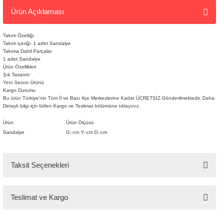
Ürün Açıklaması
Takım Özelliği
Takım içeriği: 1 adet Sandalye
Takıma Dahil Parçalar
1 adet Sandalye
Ürün Özellikleri
Şık Tasarım
Yeni Sezon Ürünü
Kargo Durumu
Bu ürün Türkiye'nin Tüm İl ve Bazı İlçe Merkezlerine Kadar ÜCRETSİZ Gönderilmektedir. Daha
Detaylı bilgi için lütfen Kargo ve Teslimat bölümüne
tıklayınız.
Tarz
Ürün
Ürün Ölçüsü
Mobilya
Sandalye
G:-cm Y:-cm D:-cm
🚚
Kargo ve
Taksit Seçenekleri
Teslimat
Teslimat ve Kargo
Tarz Mobilya, tüm ürünlerini