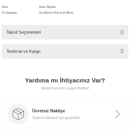
Mobilya
🚚
Ürün
Ürün Ölçüsü
Kargo ve
Tv Sehpası
G:140cm Y:52cm D:38cm
Teslimat
Taksit Seçenekleri
Tarz Mobilya, tüm ürünlerini
Teslimat ve Kargo
özenle paketleyerek
kapınıza
kadar güvenle teslim eder.
Yardıma mı İhtiyacınız Var?
📍 İstanbul İçi
Modern ürünler, uygun fiyatlar!
Ücretsiz teslimat, taşıma ve
montaj hizmeti.
Ücretsiz Nakliye
Sadece İstanbul için geçerlidir