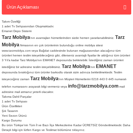
Ürün Açıklaması
Takım Özelliği
1 adet Tv Sehpasından Oluşmaktadır.
Emanet Depo Sistemi
Tarz Mobilya
Tarz
'nın avantajları hizmetlerinden sizde hemen yararlanabilirsiniz.
Mobilya
firmasının en çok ürünlerinin bulunduğu online mobilya sitesi
www.tarzmobilya.com
veya Bağdat caddesinde bulunan mağazasından alacağınız tüm
ürünleri hemen teslim isteyebileceğiniz gibi, dilerseniz avantajlı fiyatlar ile aldığınız tüm ürünleri
3 Yıl'a kadar Tarz Mobilya'nın EMANET deposunda bekletebilir. İstediğiniz zaman ürünleri
Tarz Mobilya
EMANET
istediğiniz bir adresine teslim isteyebilirsiniz.
'nın
deposunda bıraktığınız tüm ürünler barkodlu olarak sizin adınıza bekletilmektedir. Teslim
Tarz Mobilya
isteyeceğiniz zaman
'nın Müşteri Hizmetlerini 0216 443 0 445 numaralı
info@tarzmobilya.com
telefon numarasını arayarak bilgi vermeniz veya
mail
adresine mail atmanız yeterli olacaktır.
Takıma Dahil Parçalar
1 adet Tv Sehpası
Ürün Özellikleri
Şık Tasarım
Yeni Sezon Ürünü
Tarz
Kargo Durumu
Bu ürün Türkiye'nin Tüm İl ve Bazı İlçe Merkezlerine Kadar ÜCRETSİZ Gönderilmektedir. Daha
Detaylı bilgi için lütfen Kargo ve Teslimat bölümüne
tıklayınız.