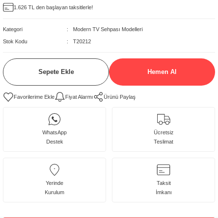
1.626 TL den başlayan taksitlerle!
delleri
Kategori
Modern TV Sehpası Modelleri
rjerler
Stok Kodu
T20212
oltuk Modelleri
Sepete Ekle
Hemen Al
Fiyat Alarmı
Ürünü Paylaş
WhatsApp
Ücretsiz
Destek
Teslimat
Yerinde
Taksit
Kurulum
İmkanı