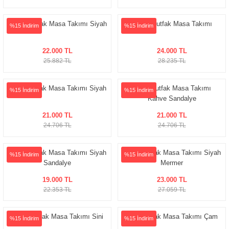
Kayla Mutfak Masa Takımı Siyah
Kayla Mutfak Masa Takımı
%15 İndirim
%15 İndirim
22.000 TL
24.000 TL
25.882 TL
28.235 TL
Sofia Mutfak Masa Takımı Siyah
Sofia Mutfak Masa Takımı
%15 İndirim
%15 İndirim
Kahve Sandalye
21.000 TL
21.000 TL
24.706 TL
24.706 TL
Sofia Mutfak Masa Takımı Siyah
Sofia Mutfak Masa Takımı Siyah
%15 İndirim
%15 İndirim
Sandalye
Mermer
19.000 TL
23.000 TL
22.353 TL
27.059 TL
Sofia Mutfak Masa Takımı Sini
Kurt Mutfak Masa Takımı Çam
%15 İndirim
%15 İndirim