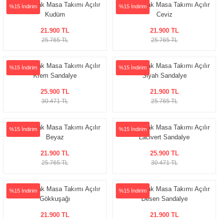
Nara Mutfak Masa Takımı Açılır
Nara Mutfak Masa Takımı Açılır
%15 İndirim
%15 İndirim
Kudüm
Ceviz
delleri
21.900 TL
21.900 TL
25.765 TL
25.765 TL
rjerler
Nara Mutfak Masa Takımı Açılır
Nara Mutfak Masa Takımı Açılır
oltuk Modelleri
%15 İndirim
%15 İndirim
Krem Sandalye
Siyah Sandalye
25.900 TL
21.900 TL
30.471 TL
25.765 TL
Nara Mutfak Masa Takımı Açılır
Nara Mutfak Masa Takımı Açılır
%15 İndirim
%15 İndirim
Beyaz
Lacivert Sandalye
21.900 TL
25.900 TL
25.765 TL
30.471 TL
Nara Mutfak Masa Takımı Açılır
Nara Mutfak Masa Takımı Açılır
%15 İndirim
%15 İndirim
Gökkuşağı
Desen Sandalye
21.900 TL
21.900 TL