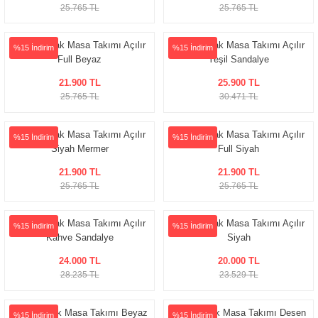
25.765 TL
25.765 TL
Nara Mutfak Masa Takımı Açılır
Nara Mutfak Masa Takımı Açılır
%15 İndirim
%15 İndirim
Full Beyaz
Yeşil Sandalye
21.900 TL
25.900 TL
25.765 TL
30.471 TL
Nara Mutfak Masa Takımı Açılır
Nara Mutfak Masa Takımı Açılır
%15 İndirim
%15 İndirim
Siyah Mermer
Full Siyah
21.900 TL
21.900 TL
25.765 TL
25.765 TL
Nara Mutfak Masa Takımı Açılır
Nara Mutfak Masa Takımı Açılır
%15 İndirim
%15 İndirim
Kahve Sandalye
Siyah
24.000 TL
20.000 TL
28.235 TL
23.529 TL
Nara Mutfak Masa Takımı Beyaz
Kurt Mutfak Masa Takımı Desen
%15 İndirim
%15 İndirim