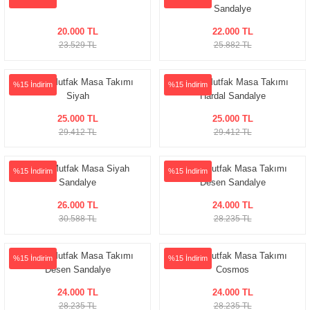
Sandalye
20.000 TL
22.000 TL
23.529 TL
25.882 TL
Boyka Mutfak Masa Takımı
Boyka Mutfak Masa Takımı
%15 İndirim
%15 İndirim
Siyah
Hardal Sandalye
25.000 TL
25.000 TL
29.412 TL
29.412 TL
Kayla Mutfak Masa Siyah
Kayla Mutfak Masa Takımı
%15 İndirim
%15 İndirim
Sandalye
Desen Sandalye
26.000 TL
24.000 TL
30.588 TL
28.235 TL
Boyka Mutfak Masa Takımı
Kayla Mutfak Masa Takımı
%15 İndirim
%15 İndirim
Desen Sandalye
Cosmos
24.000 TL
24.000 TL
28.235 TL
28.235 TL