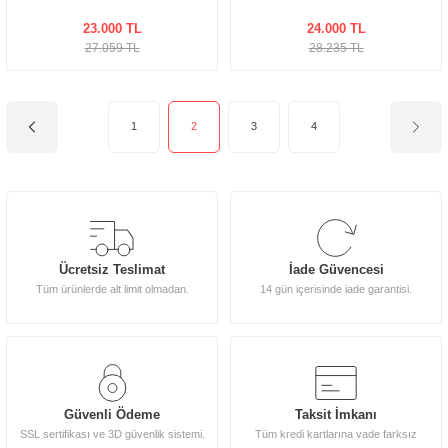
23.000 TL
24.000 TL
27.059 TL
28.235 TL
1
2
3
4
Ücretsiz Teslimat
İade Güvencesi
Tüm ürünlerde alt limit olmadan.
14 gün içerisinde iade garantisi.
Güvenli Ödeme
Taksit İmkanı
SSL sertifikası ve 3D güvenlik sistemi.
Tüm kredi kartlarına vade farksız