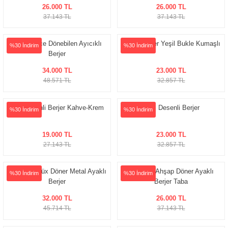
26.000 TL
26.000 TL
37.143 TL
37.143 TL
360 Derece Dönebilen Ayıcıklı
Teddy Berjer Yeşil Bukle Kumaşlı
%30 İndirim
%30 İndirim
Berjer
34.000 TL
23.000 TL
48.571 TL
32.857 TL
Poli Desenli Berjer Kahve-Krem
Rodi Desenli Berjer
%30 İndirim
%30 İndirim
19.000 TL
23.000 TL
27.143 TL
32.857 TL
Yumuşak Lüx Döner Metal Ayaklı
Soft Lüx Ahşap Döner Ayaklı
%30 İndirim
%30 İndirim
Berjer
Berjer Taba
32.000 TL
26.000 TL
45.714 TL
37.143 TL