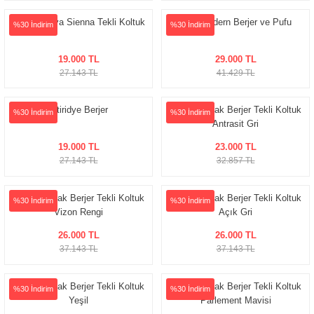
Tarz Mobilya Sienna Tekli Koltuk
Vois Modern Berjer ve Pufu
%30 İndirim
%30 İndirim
19.000 TL
29.000 TL
27.143 TL
41.429 TL
İstiridye Berjer
Pier Yuvarlak Berjer Tekli Koltuk
%30 İndirim
%30 İndirim
Antrasit Gri
19.000 TL
23.000 TL
27.143 TL
32.857 TL
Star Yuvarlak Berjer Tekli Koltuk
Star Yuvarlak Berjer Tekli Koltuk
%30 İndirim
%30 İndirim
Vizon Rengi
Açık Gri
26.000 TL
26.000 TL
37.143 TL
37.143 TL
Star Yuvarlak Berjer Tekli Koltuk
Star Yuvarlak Berjer Tekli Koltuk
%30 İndirim
%30 İndirim
Yeşil
Parlement Mavisi