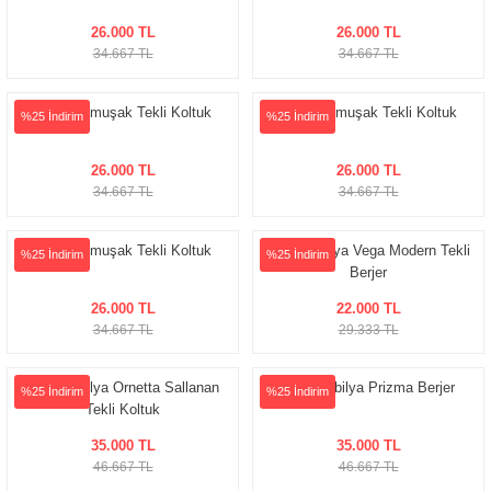
26.000 TL
26.000 TL
delleri
34.667 TL
34.667 TL
rjerler
Fendi Yumuşak Tekli Koltuk
Fendi Yumuşak Tekli Koltuk
%25 İndirim
%25 İndirim
oltuk Modelleri
26.000 TL
26.000 TL
34.667 TL
34.667 TL
Fendi Yumuşak Tekli Koltuk
Tarz Mobilya Vega Modern Tekli
%25 İndirim
%25 İndirim
Berjer
26.000 TL
22.000 TL
34.667 TL
29.333 TL
Tarz Mobilya Ornetta Sallanan
Tarz Mobilya Prizma Berjer
%25 İndirim
%25 İndirim
Tekli Koltuk
35.000 TL
35.000 TL
46.667 TL
46.667 TL