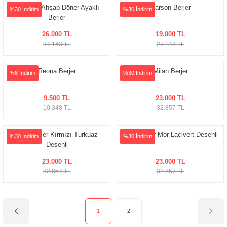
Soft Lüx Ahşap Döner Ayaklı
Parson Berjer
%30 İndirim
%30 İndirim
Berjer
26.000 TL
19.000 TL
37.143 TL
27.143 TL
Reona Berjer
Milan Berjer
%8 İndirim
%30 İndirim
9.500 TL
23.000 TL
10.348 TL
32.857 TL
Rodi Berjer Kırmızı Turkuaz
Rodi Berjer Mor Lacivert Desenli
%30 İndirim
%30 İndirim
Desenli
23.000 TL
23.000 TL
32.857 TL
32.857 TL
1
2