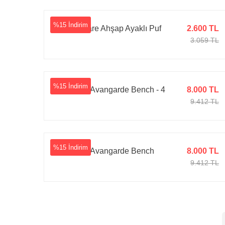
%15 İndirim
Parker Kare Ahşap Ayaklı Puf
2.600 TL
3.059 TL
%15 İndirim
Kapitone Avangarde Bench - 4
8.000 TL
9.412 TL
%15 İndirim
Kapitone Avangarde Bench
8.000 TL
9.412 TL