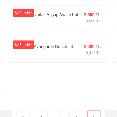
%15 İndirim
Parker Yuvarlak Ahşap Ayaklı Puf
2.600 TL
3.059 TL
%15 İndirim
Kapitone Avangarde Bench - 3
8.000 TL
9.412 TL