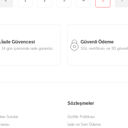
1
2
3
4
5
İade Güvencesi
Güvenli Ödeme
14 gün içerisinde iade garantisi.
SSL sertifikası ve 3D güvenl
Sözleşmeler
lan Sorular
Gizlilik Politikası
arası
İade ve Geri Ödeme