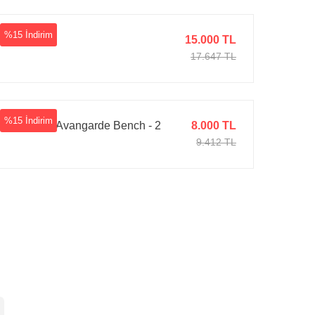
%15 İndirim
Geo Puf
15.000 TL
17.647 TL
%15 İndirim
Kapitone Avangarde Bench - 2
8.000 TL
9.412 TL