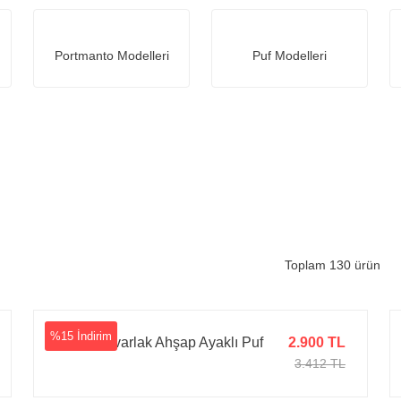
Portmanto Modelleri
Puf Modelleri
Toplam 130 ürün
%15 İndirim
Jesse Yuvarlak Ahşap Ayaklı Puf
2.900 TL
3.412 TL