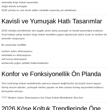
minimalist köşe koltuk tasarımları
doğal dokulu kumaşlar
2026 yılında en çok tercih edilen modeller arasında yer almaktadır.
Kavisli ve Yumuşak Hatlı Tasarımlar
2026 mobilya trendlerinde sert çizgiler yerini daha yumuşak ve kavisli tasarımlara bırakıyor.
Oval hatlara sahip modern köşe koltuk modelleri yaşam alanlarında daha sıcak ve modern bir
atmosfer oluşturuyor.
Bu tasarımlar özellikle:
modern salon dekorasyonu
minimalist ev dekorasyonu
soft luxury dekorasyon
tarzlarında yoğun şekilde kullanılmaktadır.
Konfor ve Fonksiyonellik Ön Planda
Yeni nesil köşe koltuk modellerinde yalnızca tasarım değil konfor da büyük önem taşıyor.
Geniş oturum alanları, yumuşak minder yapıları ve leke tutmaz kumaş seçenekleri kullanıcı
deneyimini artırıyor.
???? Modern Salon Dekorasyonu İçin Köşe Koltuk Modellerine Göz Atın
2026 Köşe Koltuk Trendlerinde Öne