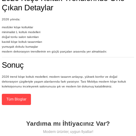
Çıkan Detaylar
2026 yılında:
modüler köşe koltuklar
minimalist L koltuk modelleri
doğal tonlu salon takımları
kavisli köşe koltuk tasarımları
yumuşak dokulu kumaşlar
modern dekorasyon trendlerinin en güçlü parçaları arasında yer almaktadır.
Sonuç
2026 trend köşe koltuk modelleri; modern tasarım anlayışı, yüksek konfor ve doğal
dekorasyon çizgileriyle yaşam alanlarında fark yaratıyor. Tarz Mobilya modern köşe koltuk
koleksiyonunu inceleyerek salonunuza şık ve modern bir dokunuş katabilirsiniz.
Tüm Bloglar
Yardıma mı İhtiyacınız Var?
Modern ürünler, uygun fiyatlar!