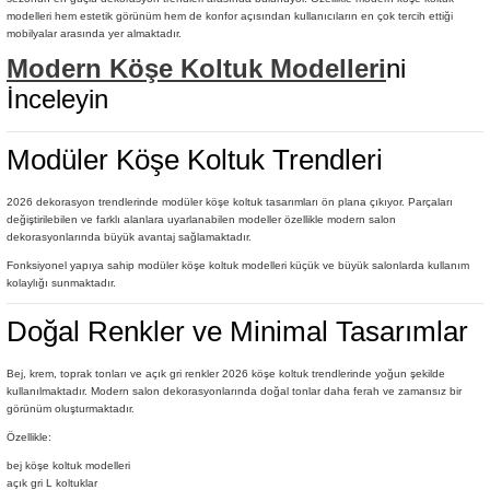
modelleri hem estetik görünüm hem de konfor açısından kullanıcıların en çok tercih ettiği
mobilyalar arasında yer almaktadır.
delleri
Modern Köşe Koltuk Modelleri
ni
İnceleyin
rjerler
oltuk Modelleri
Modüler Köşe Koltuk Trendleri
2026 dekorasyon trendlerinde modüler köşe koltuk tasarımları ön plana çıkıyor. Parçaları
değiştirilebilen ve farklı alanlara uyarlanabilen modeller özellikle modern salon
dekorasyonlarında büyük avantaj sağlamaktadır.
Fonksiyonel yapıya sahip modüler köşe koltuk modelleri küçük ve büyük salonlarda kullanım
kolaylığı sunmaktadır.
Doğal Renkler ve Minimal Tasarımlar
Bej, krem, toprak tonları ve açık gri renkler 2026 köşe koltuk trendlerinde yoğun şekilde
kullanılmaktadır. Modern salon dekorasyonlarında doğal tonlar daha ferah ve zamansız bir
görünüm oluşturmaktadır.
Özellikle:
bej köşe koltuk modelleri
açık gri L koltuklar