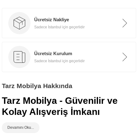
Ücretsiz Nakliye
Sadece İstanbul için geçerlidir
Ücretsiz Kurulum
Sadece İstanbul için geçerlidir
Tarz Mobilya Hakkında
Tarz Mobilya - Güvenilir ve
Kolay Alışveriş İmkanı
www.tarzmobilya.com
, Tarz Mobilya firmasına ait mobilya satışı yapan kolay ve
güvenilir alışveriş imkanı sunan güvenilir bir online mobilya e-ticaret alışveriş sitesidir.
Mobil uyumlu sitesiyle hızlı ve keyifli bir alışveriş deneyimi sunmaktadır. Sitesinde